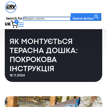
Search for:
Статті
/
Search Button
0
Як монтується терасна дошка: покрокова
UK
інструкція
ЯК МОНТУЄТЬСЯ
ТЕРАСНА ДОШКА:
ПОКРОКОВА
ІНСТРУКЦІЯ
18.11.2024