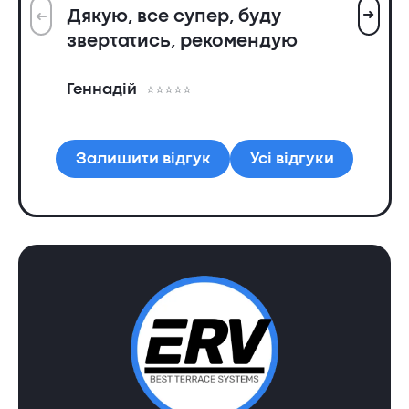
➜
Дякую, все супер, буду
➜
Вс
звертатись, рекомендую
ін
пр
Геннадій
та
Ол
Залишити відгук
Усі відгуки