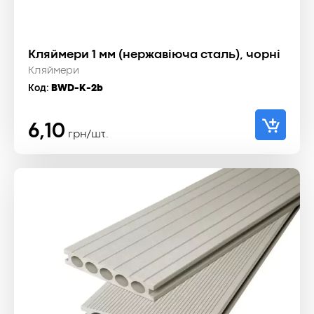
Кляймери 1 мм (нержавіюча сталь), чорні
Кляймери
Код:
BWD-K-2b
6,10
грн/шт.