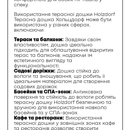
спеку.
Використання терасної дошки Holzdorf
Терасна дошка Хольцдорф може бути
використана у різних сферах,
включаючи:
Тераси та балкони:
Завдяки своїм
властивостям, дошка ідеально
підходить для облаштування відкритих
терас та балконів, надаючи їм
естетичного вигляду та
функціональності.
Садові доріжки:
Дошка стійка до
вологи та зношування, що робить її
ідеальним матеріалом для створення
садових доріжок.
Басейни та СПА-зони:
Антиковзка
поверхня та стійкість до вологи роблять
терасну дошку Holzdorf безпечною та
зручною для використання навколо
басейнів та у СПА-зонах.
Кафе та ресторани:
Використання
терасної дошки у зовнішніх зонах кафе
та ресторанів дозволяє створити