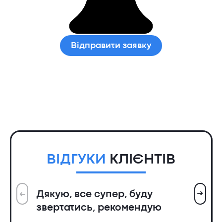
Відправити заявку
ВІДГУКИ
КЛІЄНТІВ
➜
Дякую, все супер, буду
➜
Вс
звертатись, рекомендую
ін
пр