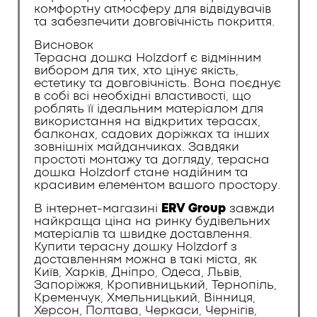
комфортну атмосферу для відвідувачів
та забезпечити довговічність покриття.
Висновок
Терасна дошка Holzdorf є відмінним
вибором для тих, хто цінує якість,
естетику та довговічність. Вона поєднує
в собі всі необхідні властивості, що
роблять її ідеальним матеріалом для
використання на відкритих терасах,
балконах, садових доріжках та інших
зовнішніх майданчиках. Завдяки
простоті монтажу та догляду, терасна
дошка Holzdorf стане надійним та
красивим елементом вашого простору.
В інтернет-магазині
ERV Group
завжди
найкраща ціна на ринку будівельних
матеріалів та швидке доставлення.
Купити терасну дошку Holzdorf з
доставленням можна в такі міста, як
Київ, Харків, Дніпро, Одеса, Львів,
Запоріжжя, Кропивницький, Тернопіль,
Кременчук, Хмельницький, Вінниця,
Херсон, Полтава, Черкаси, Чернігів,