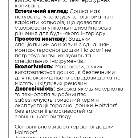
випромінювання та температурних
коливань.
Естетичний вигляд:
Дошка має
натуральну текстуру та різноманітні
варіанти кольорів, що дозволяє
створювати унікальні дизайнерські
рішення для будь-якого інтер’єру.
Простота монтажу:
Завдяки
спеціальним замковим з’єднанням,
монтаж терасної дошки Holzdorf не
потребує значних зусиль та
спеціальних інструментів.
Екологічність:
Матеріали, з яких
виготовляється дошка, є безпечними
для навколишнього середовища та не
містять шкідливих речовин.
Довговічність:
Висока якість матеріалів
та технологія виробництва
забезпечують тривалий термін
експлуатації терасної дошки Holzdorf
без втрати її властивостей та
зовнішнього вигляду.
Основні властивості терасної дошки
Holzdorf