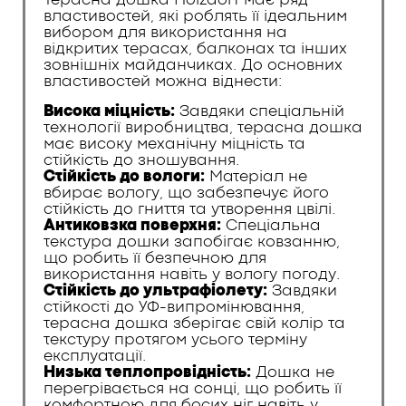
Терасна дошка Holzdorf має ряд
властивостей, які роблять її ідеальним
вибором для використання на
відкритих терасах, балконах та інших
зовнішніх майданчиках. До основних
властивостей можна віднести:
Висока міцність:
Завдяки спеціальній
технології виробництва, терасна дошка
має високу механічну міцність та
стійкість до зношування.
Стійкість до вологи:
Матеріал не
вбирає вологу, що забезпечує його
стійкість до гниття та утворення цвілі.
Антиковзка поверхня:
Спеціальна
текстура дошки запобігає ковзанню,
що робить її безпечною для
використання навіть у вологу погоду.
Стійкість до ультрафіолету:
Завдяки
стійкості до УФ-випромінювання,
терасна дошка зберігає свій колір та
текстуру протягом усього терміну
експлуатації.
Низька теплопровідність:
Дошка не
перегрівається на сонці, що робить її
комфортною для босих ніг навіть у