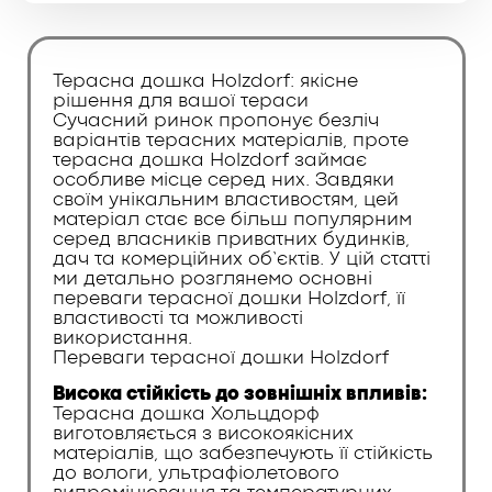
Терасна дошка Holzdorf: якісне
рішення для вашої тераси
Сучасний ринок пропонує безліч
варіантів терасних матеріалів, проте
терасна дошка Holzdorf займає
особливе місце серед них. Завдяки
своїм унікальним властивостям, цей
матеріал стає все більш популярним
серед власників приватних будинків,
дач та комерційних об’єктів. У цій статті
ми детально розглянемо основні
переваги терасної дошки Holzdorf, її
властивості та можливості
використання.
Переваги терасної дошки Holzdorf
Висока стійкість до зовнішніх впливів:
Терасна дошка Хольцдорф
виготовляється з високоякісних
матеріалів, що забезпечують її стійкість
до вологи, ультрафіолетового