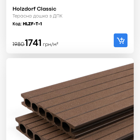
Holzdorf Classic
Терасна дошка з ДПК
Код:
HLZF-T-1
Оригінальна
Поточна
1741
1980
грн/м²
ціна:
ціна:
1980 ₴.
1741 ₴.