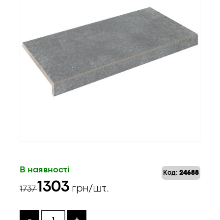
В наявності
Код:
24688
Оригінальна
Поточна
1303
грн/шт.
1737
ціна:
ціна:
1737 ₴.
1303 ₴.
-
+