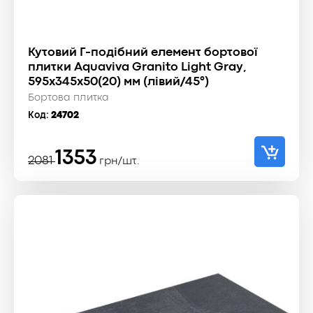
Кутовий Г-подібний елемент бортової
плитки Aquaviva Granito Light Gray,
595x345x50(20) мм (лівий/45°)
Бортова плитка
Код:
24702
Оригінальна
Поточна
1353
2081
грн/шт.
ціна:
ціна:
2081 ₴.
1353 ₴.