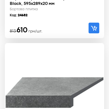
Black, 595x289x20 мм
Бортова плитка
Код:
24682
Оригінальна
Поточна
610
813
грн/шт.
ціна:
ціна:
813 ₴.
610 ₴.