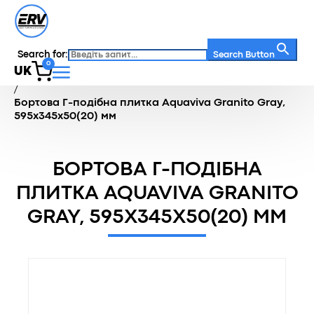
Search for:
Search Button
0
UK
Головна
/
Каталог
/
Терасна зона
/
Бортова плитка
/
Бортова Г-подібна плитка Aquaviva Granito Gray,
595x345x50(20) мм
БОРТОВА Г-ПОДІБНА
ПЛИТКА AQUAVIVA GRANITO
GRAY, 595X345X50(20) ММ