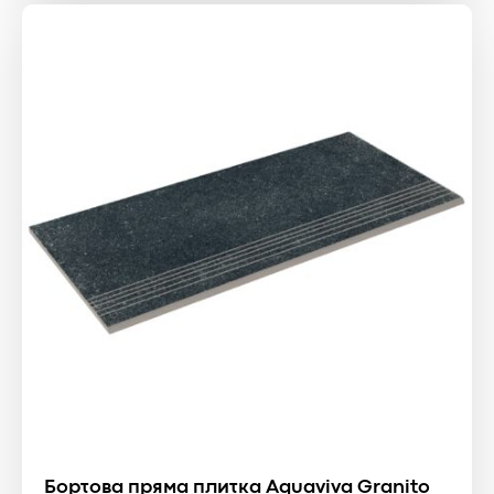
1737 ₴.
869 ₴.
Бортова пряма плитка Aquaviva Granito