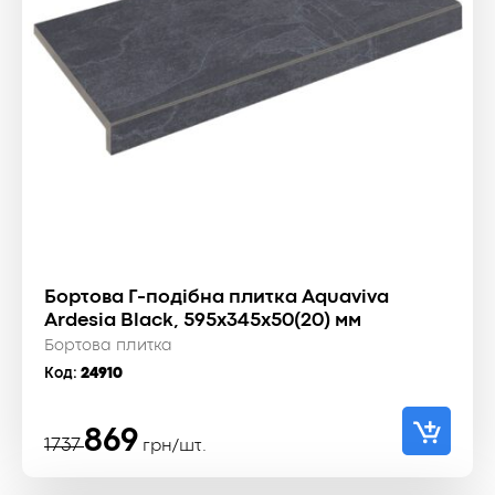
Бортова Г-подібна плитка Aquaviva
Ardesia Black, 595x345x50(20) мм
Бортова плитка
Код:
24910
Оригінальна
Поточна
869
1737
грн/шт.
ціна:
ціна: