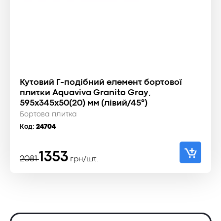
Кутовий Г-подібний елемент бортової
плитки Aquaviva Granito Gray,
595x345x50(20) мм (лівий/45°)
Бортова плитка
Код:
24704
Оригінальна
Поточна
1353
2081
грн/шт.
ціна:
ціна:
2081 ₴.
1353 ₴.