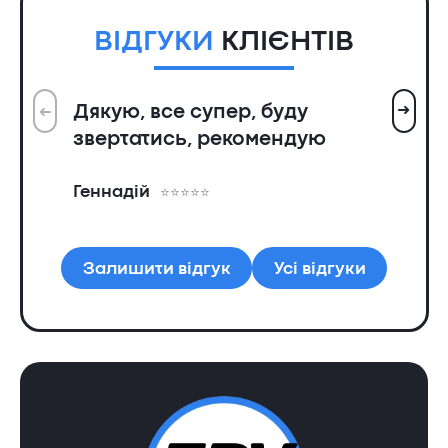
ВІДГУКИ
КЛІЄНТІВ
➜
Дякую, все супер, буду
➜
Вс
звертатись, рекомендую
ін
пр
Геннадій
та
Ол
Залишити відгук
Усі відгуки