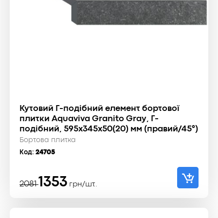
Кутовий Г-подібний елемент бортової
плитки Aquaviva Granito Gray, Г-
подібний, 595x345x50(20) мм (правий/45°)
Бортова плитка
Код:
24705
Оригінальна
Поточна
1353
2081
грн/шт.
ціна:
ціна:
2081 ₴.
1353 ₴.