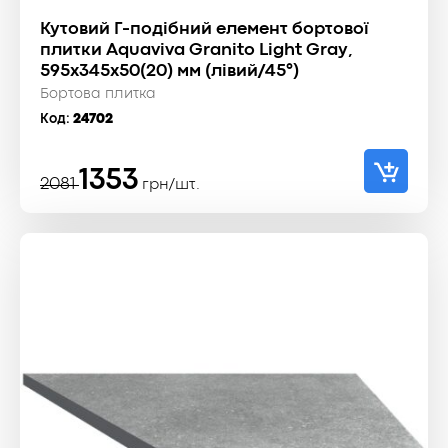
Кутовий Г-подібний елемент бортової
плитки Aquaviva Granito Light Gray,
595x345x50(20) мм (лівий/45°)
Бортова плитка
Код:
24702
Оригінальна
Поточна
1353
2081
грн/шт.
ціна:
ціна:
2081 ₴.
1353 ₴.