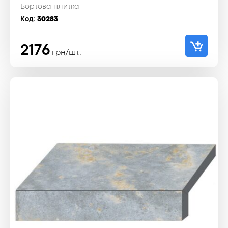
Бортова плитка
Код:
30283
2176
грн/шт.