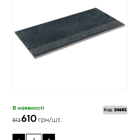
В наявності
Код:
24682
Оригінальна
Поточна
610
грн/шт.
813
ціна:
ціна:
813 ₴.
610 ₴.
-
+