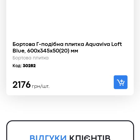
Бортова Г-подібна плитка Aquaviva Loft
Blue, 600x345x50(20) мм
Бортова плитка
Код:
30282
2176
грн/шт.
ВІДГУКИ
КЛІЄНТІВ