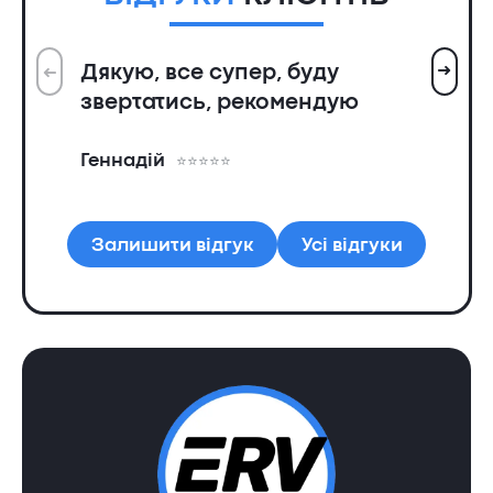
➜
Дякую, все супер, буду
➜
Вс
звертатись, рекомендую
ін
пр
Геннадій
та
Ол
Залишити відгук
Усі відгуки