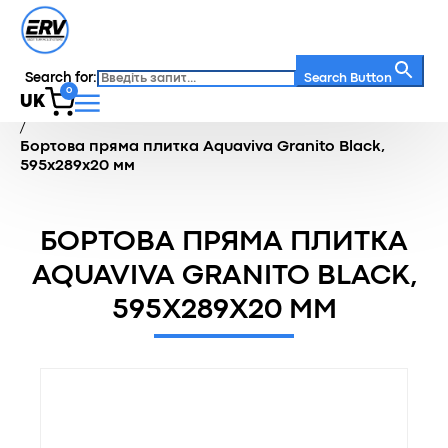
Search for:
Search Button
0
UK
Головна
/
Каталог
/
Терасна зона
/
Бортова плитка
/
Бортова пряма плитка Aquaviva Granito Black,
595x289x20 мм
БОРТОВА ПРЯМА ПЛИТКА
AQUAVIVA GRANITO BLACK,
595X289X20 ММ