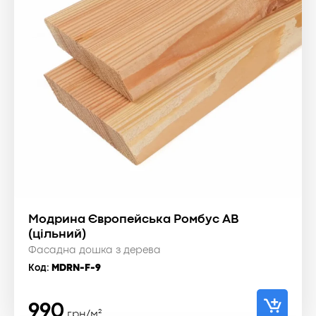
Модрина Європейська Ромбус АВ
(цільний)
Фасадна дошка з дерева
Код:
MDRN-F-9
990
грн/м²