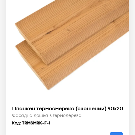
Планкен термосмерека (скошений) 90x20
Фасадна дошка з термодерева
Код:
TRMSMRK-F-1