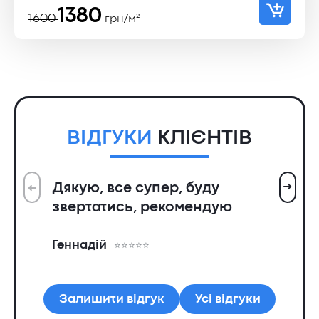
Оригінальна
Поточна
1380
1600
грн/м²
ціна:
ціна:
1600 ₴.
1380 ₴.
ВІДГУКИ
КЛІЄНТІВ
➜
Дякую, все супер, буду
➜
Вс
звертатись, рекомендую
ін
пр
Геннадій
та
Ол
Залишити відгук
Усі відгуки