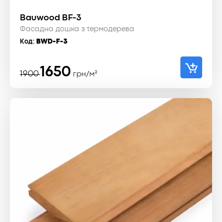
Bauwood BF-3
Фасадна дошка з термодерева
Код:
BWD-F-3
Оригінальна
Поточна
1650
1900
грн/м²
ціна:
ціна:
1900 ₴.
1650 ₴.