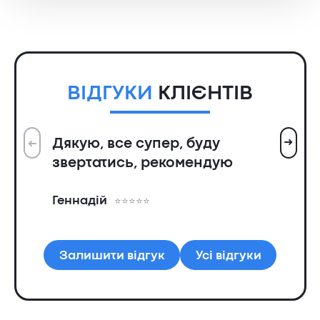
ВІДГУКИ
КЛІЄНТІВ
➜
Дякую, все супер, буду
➜
Вс
звертатись, рекомендую
ін
пр
Геннадій
та
Ол
Залишити відгук
Усі відгуки