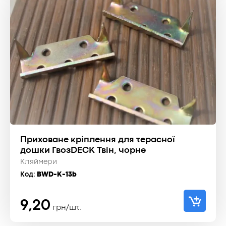
Приховане кріплення для терасної
дошки ГвозDECK Твін, чорне
Кляймери
Код:
BWD-K-13b
9,20
грн/шт.