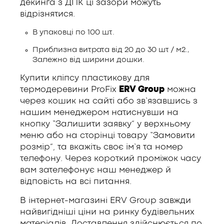
декинга з ДПК ці зазори можуть
відрізнятися.
В упаковці по 100 шт.
Приблизна витрата від 20 до 30 шт / м2.,
Залежно від ширини дошки.
Купити кліпсу пластикову для
термодеревини ProFix
ERV Group
можна
через кошик на сайті або зв’язавшись з
нашим менеджером натиснувши на
кнопку “Залишити заявку” у верхньому
меню або на сторінці товару “Замовити
розмір”, та вкажіть своє ім’я та номер
телефону. Через короткий проміжок часу
вам зателефонує наш менеджер й
відповість на всі питання.
В інтернет-магазині ERV Group завжди
найвигідніші ціни на ринку будівельних
матеріалів. Доставлення здійснюється по