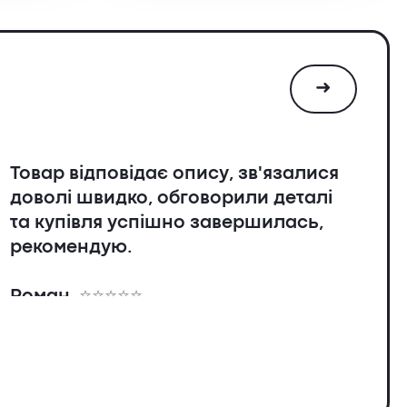
➜
Товар відповідає опису, зв'язалися
доволі швидко, обговорили деталі
та купівля успішно завершилась,
рекомендую.
я
Роман