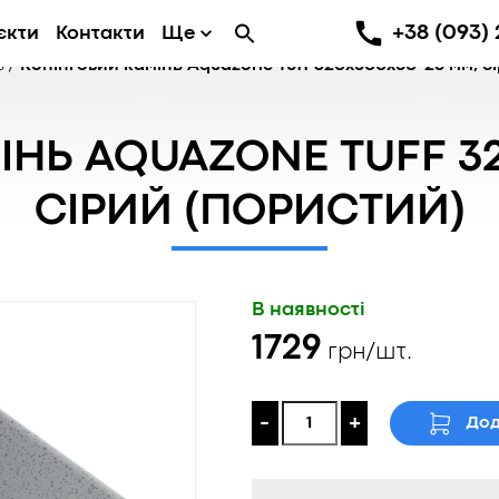
+38 (093) 
єкти
Контакти
Ще
ь
/
Копінговий камінь Aquazone Tuff 320x500x50-25 мм, с
ІНЬ AQUAZONE TUFF 32
СІРИЙ (ПОРИСТИЙ)
В наявності
1729
грн/шт.
-
+
Дод