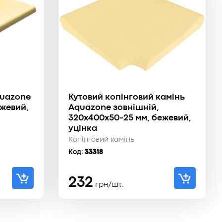
quazone
Кутовий копінговий камінь
ежевий,
Aquazone зовнішній,
320x400x50-25 мм, бежевий,
уцінка
Копінговий камінь
Код:
33318
232
грн/шт.