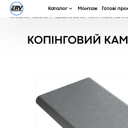
Каталог
Монтаж
Готові про
Головна
/
Каталог
/
Терасна зона
/
Копінговий камін
КОПІНГОВИЙ КАМ