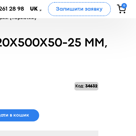
0
261 28 98
Залишити заявку
UK
ірий (пористий)
0X500X50-25 ММ,
Код:
34632
ати в кошик