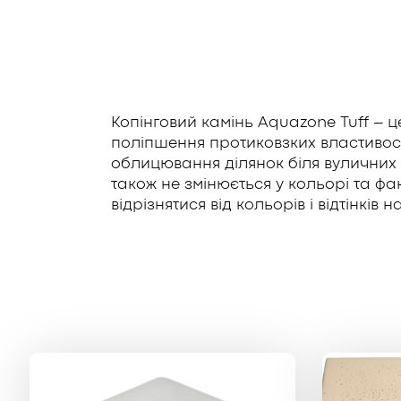
Копінговий камінь Aquazone Tuff – це
поліпшення протиковзких властивос
облицювання ділянок біля вуличних б
також не змінюється у кольорі та фа
відрізнятися від кольорів і відтінків 