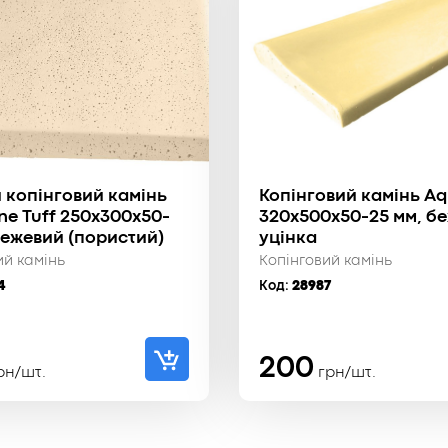
 копінговий камінь
Копінговий камінь A
e Tuff 250x300x50-
320x500x50-25 мм, б
бежевий (пористий)
уцінка
ий камінь
Копінговий камінь
4
Код:
28987
200
рн/шт.
грн/шт.