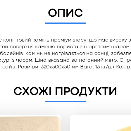
ОПИС
 копінговий камінь преміумкласу, що має високу зно
тей поверхня каменю пориста з шорстким шаром. 
асейнів. Камінь не нагрівається на сонці, забезпе
ктурі з часом. Ціна вказана за погонний метр. Сп
на сайті. Розміри: 320x500x50 мм Вага: 13 кг/шт Колір
СХОЖІ ПРОДУКТИ