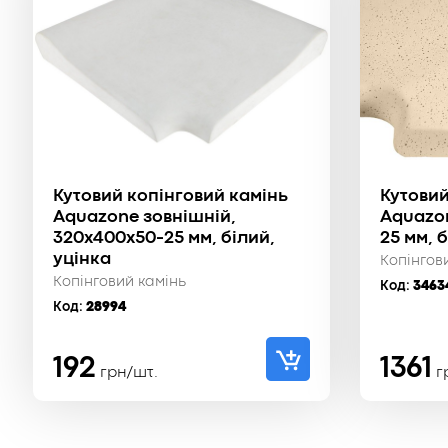
Кутовий копінговий камінь
Кутовий
Aquazone зовнішній,
Aquazon
320x400x50-25 мм, білий,
25 мм, 
уцінка
Копінгов
Копінговий камінь
Код:
3463
Код:
28994
192
1361
грн/шт.
г