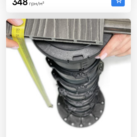
348
грн/м²