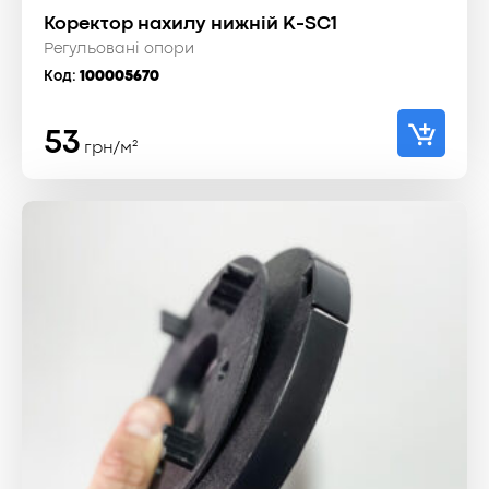
Коректор нахилу нижній K-SC1
Регульовані опори
Код:
100005670
53
грн/м²