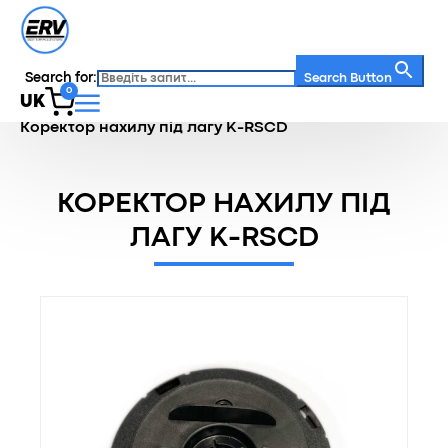
Search for:
Search Button
0
UK
Головна
/
Каталог
/
Регульовані опори
/
Коректор нахилу під лагу K-RSCD
КОРЕКТОР НАХИЛУ ПІД
ЛАГУ K-RSCD