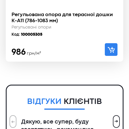
Регульована опора для терасної дошки
К-А11 (786-1083 мм)
Регульовані опори
Код:
100005305
986
грн/м²
ВІДГУКИ
КЛІЄНТІВ
➜
Дякую, все супер, буду
➜
Вс