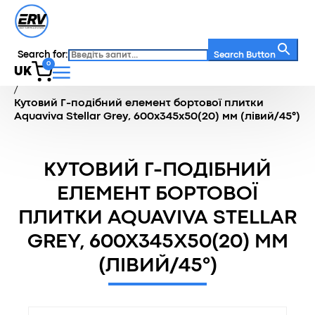
Search for:
Search Button
0
UK
Головна
/
Каталог
/
Терасна зона
/
Бортова плитка
/
Кутовий Г-подібний елемент бортової плитки
Aquaviva Stellar Grey, 600x345x50(20) мм (лівий/45°)
КУТОВИЙ Г-ПОДІБНИЙ
ЕЛЕМЕНТ БОРТОВОЇ
ПЛИТКИ AQUAVIVA STELLAR
GREY, 600X345X50(20) ММ
(ЛІВИЙ/45°)