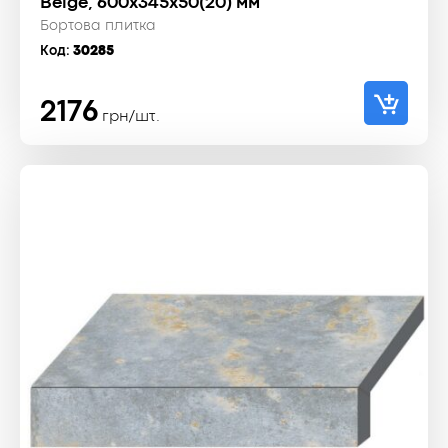
Beige, 600x345x50(20) мм
Бортова плитка
Код:
30285
2176
грн/шт.