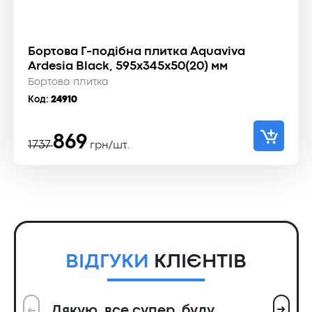
Бортова Г-подібна плитка Aquaviva
Ardesia Black, 595x345x50(20) мм
Бортова плитка
Код:
24910
Оригінальна
Поточна
869
1737
грн/шт.
ціна:
ціна:
1737 ₴.
869 ₴.
ВІДГУКИ
КЛІЄНТІВ
➜
Дякую, все супер, буду
➜
Вс