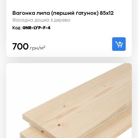
Вагонка липа (перший ґатунок) 85x12
Фасадна дошка з дерева
Код:
GNR-LYP-F-4
700
грн/м²