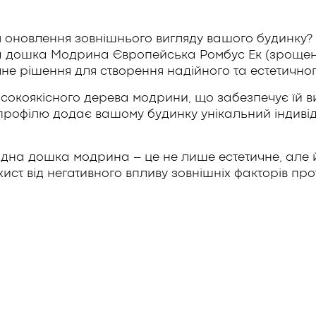
я оновлення зовнішнього вигляду вашого будинку
а дошка Модрина Європейська Ромбус Ек (зрощен
чне рішення для створення надійного та естетично
коякісного дерева модрини, що забезпечує їй висо
 профілю додає вашому будинку унікальний індиві
дна дошка модрина – це не лише естетичне, але й
ист від негативного впливу зовнішніх факторів прот