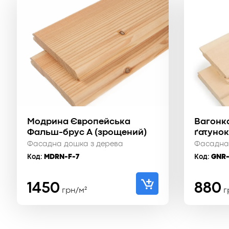
Модрина Європейська
Вагонк
Фальш-брус А (зрощений)
ґатунок
Фасадна дошка з дерева
Фасадна
Код:
MDRN-F-7
Код:
GNR-
1450
880
грн/м²
г