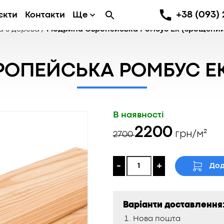
+38 (093) 
єкти
Контакти
Ще
 з дерева
/
Модрина Європейська Ромбус Ек (зрощени
ОПЕЙСЬКА РОМБУС Е
В наявності
Оригінальна
Поточна
2200
грн/м²
2700
ціна:
ціна:
2700 ₴.
2200 ₴.
-
+
Дод
Варіанти доставлення
Нова пошта