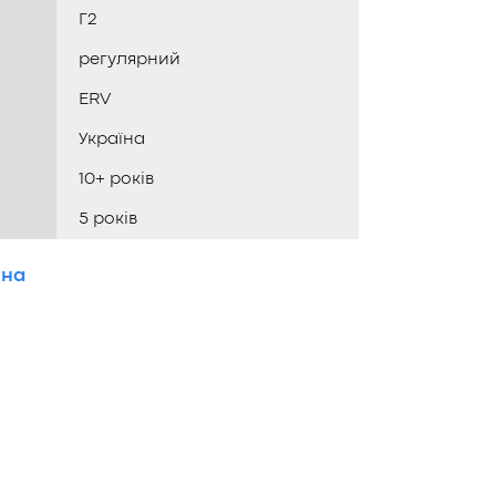
Г2
регулярний
ERV
Україна
10+ років
5 років
ина