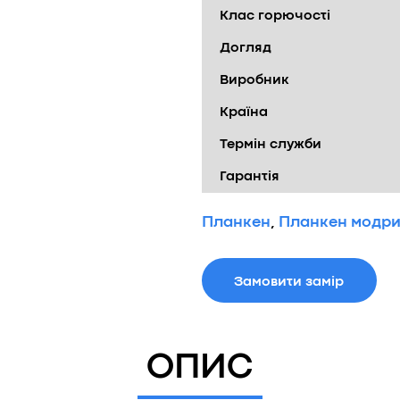
Клас горючості
Догляд
Виробник
Країна
Термін служби
Гарантія
Планкен
,
Планкен модр
Замовити замір
ОПИС