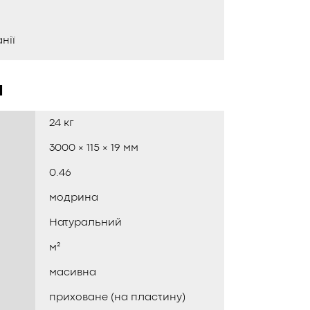
нії
и
24 кг
3000 × 115 × 19 мм
0.46
модрина
Натуральний
м²
масивна
приховане (на пластину)