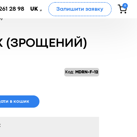
0
261 28 98
Залишити заявку
UK
й)
К (ЗРОЩЕНИЙ)
Код:
MDRN-F-12
ати в кошик
: