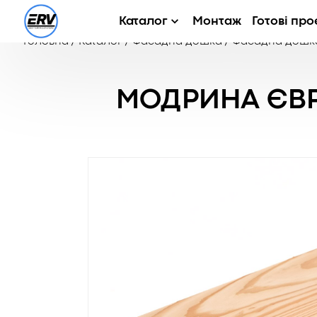
Каталог
Монтаж
Готові про
Головна
/
Каталог
/
Фасадна дошка
/
Фасадна дошка
МОДРИНА ЄВР