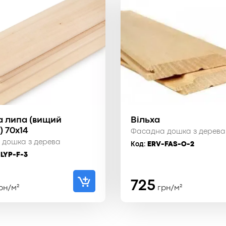
а липа (вищий
Вільха
) 70x14
Фасадна дошка з дерева
 дошка з дерева
Код:
ERV-FAS-O-2
LYP-F-3
725
рн/м²
грн/м²