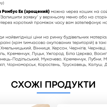
у)
 Ромбус Ек (зрощений)
можна через кошик на сай
алишити заявку” у верхньому меню або на сторінц
. Через короткий проміжок часу вам зателефонує на
и найвигідніші ціни на ринку будівельних матеріа
аїні (крім тимчасово окупованих територій) в такі м
Хмельницький, Вінниця, Херсон, Чернігів, Чернівці,
ь, Кременчук, Луцьк, Ужгород, Біла Церква, Васильк
’янець-Подільський, Мукачево, Кременчук, Лубни, 
їл, Чорноморськ, Коростень, Трускавець, Калуш, Д
СХОЖІ ПРОДУКТИ