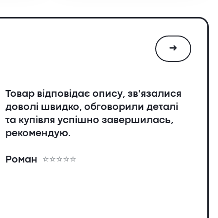
➜
Товар відповідає опису, зв'язалися
доволі швидко, обговорили деталі
та купівля успішно завершилась,
рекомендую.
я
Роман