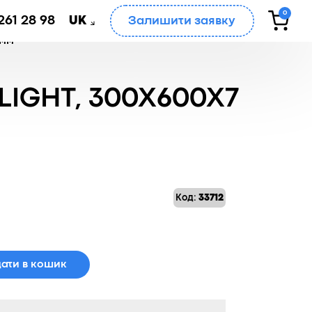
0
261 28 98
Залишити заявку
UK
 мм
IGHT, 300X600X7
Код:
33712
ати в кошик