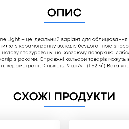
ОПИС
e Light – це ідеальний варіант для облицювання с
итка з керамограніту володіє бездоганною зносост
матову глазуровану, не ковзаючу поверхню, забезп
лір з роками. Справжні кольори товарів можуть відр
: керамограніт Кількість: 9 шт/уп (1.62 м²) Вага упа
СХОЖІ ПРОДУКТИ