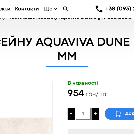
+38 (093) 
єкти
Контакти
Ще
йну
/
Плитка для басейну Aquaviva Dune Light, 300x600x7
ЕЙНУ AQUAVIVA DUNE L
ММ
В наявності
954
грн/шт.
-
+
Дод