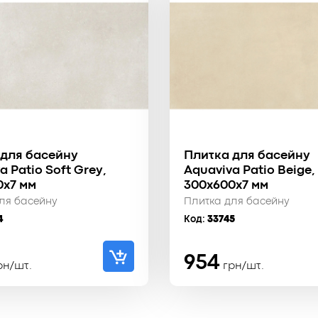
 для басейну
Плитка для басейну
a Patio Soft Grey,
Aquaviva Patio Beige,
0x7 мм
300x600x7 мм
ля басейну
Плитка для басейну
4
Код:
33745
954
рн/шт.
грн/шт.