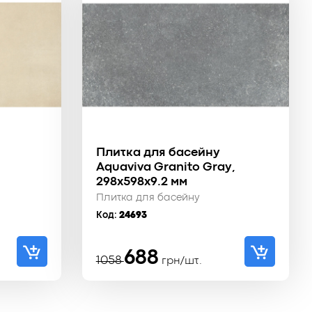
Плитка для басейну
Aquaviva Granito Gray,
298x598x9.2 мм
Плитка для басейну
Код:
24693
Оригінальна
Поточна
688
1058
грн/шт.
ціна:
ціна:
1058 ₴.
688 ₴.