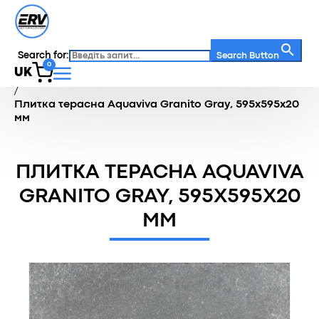
Search for:
Search Button
0
UK
Головна
/
Каталог
/
Терасна зона
/
Терасна плитка
/
Плитка терасна Aquaviva Granito Gray, 595x595x20
мм
ПЛИТКА ТЕРАСНА AQUAVIVA
GRANITO GRAY, 595X595X20
ММ