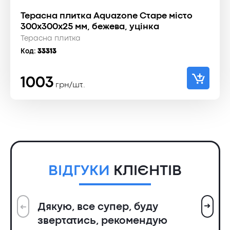
Терасна плитка Aquazone Старе місто
300х300х25 мм, бежева, уцінка
Терасна плитка
Код:
33313
1003
грн/шт.
ВІДГУКИ
КЛІЄНТІВ
➜
Дякую, все супер, буду
➜
Вс
звертатись, рекомендую
ін