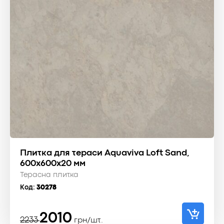
Плитка для тераси Aquaviva Loft Sand,
600x600x20 мм
Терасна плитка
Код:
30278
Оригінальна
Поточна
2010
2233
грн/шт.