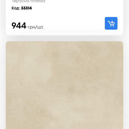
Терасна плитка
Код:
33314
944
грн/шт.