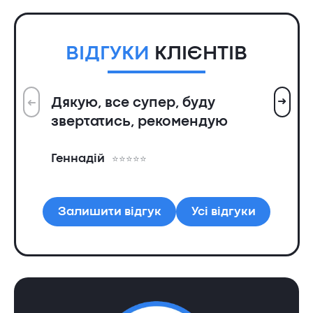
ВІДГУКИ
КЛІЄНТІВ
➜
Дякую, все супер, буду
➜
Вс
звертатись, рекомендую
ін
пр
Геннадій
та
Ол
Залишити відгук
Усі відгуки