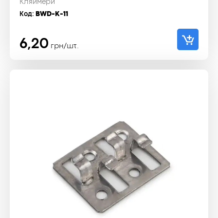
Кляймери
Код:
BWD-K-11
6,20
грн/шт.