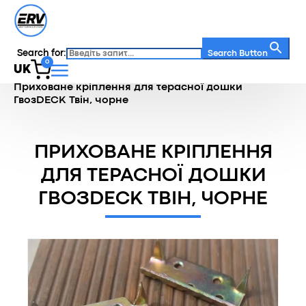
Search for:
Search Button
0
UK
Головна
/
Каталог
/
Кляймери
/
Приховане кріплення для терасної дошки
ГвозDECK Твін, чорне
ПРИХОВАНЕ КРІПЛЕННЯ
ДЛЯ ТЕРАСНОЇ ДОШКИ
ГВОЗDECK ТВІН, ЧОРНЕ