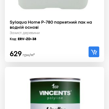
Sylaqua Home P-780 паркетний лак на
водній основі
Захист деревини
Код:
ERV-ZD-38
629
грн/м²