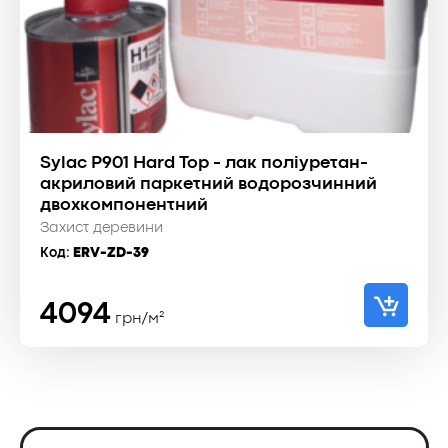
Sylac P901 Hard Top - лак поліуретан-
акриловий паркетний водорозчинний
двохкомпонентний
Захист деревини
Код:
ERV-ZD-39
4094
грн/м²