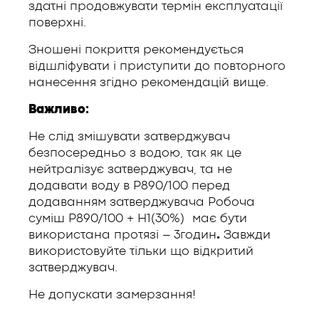
здатні продовжувати термін експлуатації
поверхні.
Зношені покриття рекомендується
відшліфувати і приступити до повторного
нанесення згідно рекомендацій вище.
Важливо:
Не слід змішувати затверджувач
безпосередньо з водою, так як це
нейтралізує затверджувач, та не
додавати воду в Р890/100 перед
додаванням затверджувача Робоча
суміш Р890/100 + Н1(30%) має бути
використана протязі – 3годин
.
Завжди
використовуйте тільки що відкритий
затверджувач.
Не допускати замерзання!