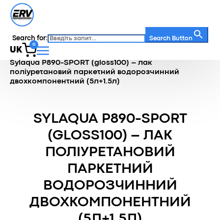
Search for:
Search Button
0
UK
Головна
/
Каталог
/
Захист деревини
/
Sylaqua P890-SPORT (gloss100) – лак
поліуретановий паркетний водорозчинний
двохкомпонентний (5л+1.5л)
SYLAQUA P890-SPORT
(GLOSS100) – ЛАК
ПОЛІУРЕТАНОВИЙ
ПАРКЕТНИЙ
ВОДОРОЗЧИННИЙ
ДВОХКОМПОНЕНТНИЙ
(5Л+1.5Л)