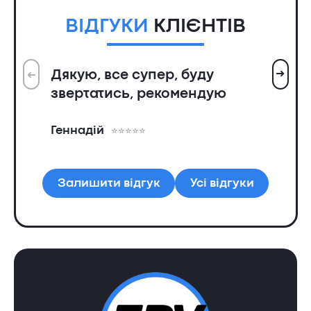
ВІДГУКИ
КЛІЄНТІВ
➜
Дякую, все супер, буду
➜
Вс
звертатись, рекомендую
ін
пр
Геннадій
та
Ол
Залишити відгук
Усі відгуки