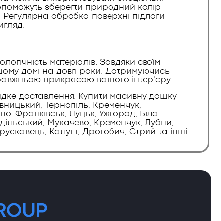
 допоможуть зберегти природний колір
в. Регулярна обробка поверхні підлоги
игляд.
логічність матеріалів. Завдяки своїм
шому домі на довгі роки. Дотримуючись
справжньою прикрасою вашого інтер’єру.
идке доставлення. Купити масивну дошку
пивницький, Тернопіль, Кременчук,
ано-Франківськ, Луцьк, Ужгород, Біла
одільський, Мукачево, Кременчук, Лубни,
рускавець, Калуш, Дрогобич, Стрий та інші.
ROUP