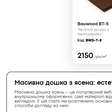
Bauwood BT-5
Терасна дошка з
термодерева
Код:
BWD-T-5
2150
грн/м²
Масивна дошка з ясена: естет
Масивна дошка ясень – це популярний вибі
внутрішньому оформленні. Цей матеріал від
виглядом. У цій статті ми розглянемо основн
способи догляду за нею.