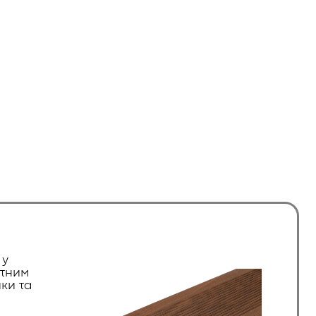
 у
нтним
ики та