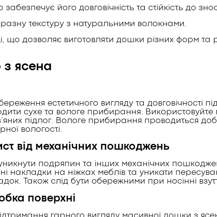
 забезпечує його довговічність та стійкість до знос
разну текстуру з натуральними волокнами.
, що дозволяє виготовляти дошки різних форм та ро
 з ясена
береження естетичного вигляду та довговічності пі
дити сухе та вологе прибирання. Використовуйте м
’яних підлог. Вологе прибирання проводиться до
рної вологості.
ст від механічних пошкоджень
никнути подряпин та інших механічних пошкоджен
ні накладки на ніжках меблів та уникати пересуван
адок. Також слід бути обережними при носінні взу
обка поверхні
ідтримання гарного вигляду масивної дошки з ясе