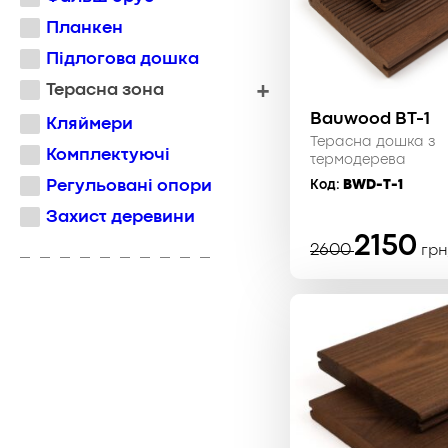
Планкен
Підлогова дошка
Терасна зона
Bauwood BT-1
Кляймери
Терасна дошка з
Комплектуючі
термодерева
Регульовані опори
Код:
BWD-T-1
Захист деревини
Оригінал
Поточна
2150
2600
грн
ціна:
ціна:
2600 ₴.
2150 ₴.