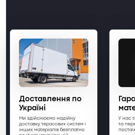
Доставлення по
Гара
Україні
мат
Ми здійснюємо надійну
У нас т
доставку терасових систем і
та пер
інших матеріалів безплатно
поста