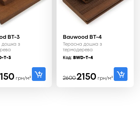
od BT-3
Bauwood BT-4
 дошка з
Терасна дошка з
рева
термодерева
-T-3
Код:
BWD-T-4
гінальна
очна
Оригінальна
Поточна
150
2150
2600
грн/м²
грн/м²
:
:
ціна:
ціна:
 ₴.
 ₴.
2600 ₴.
2150 ₴.