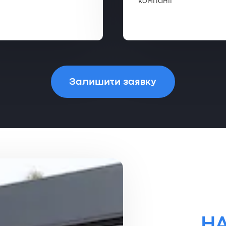
компанії
Залишити заявку
Н