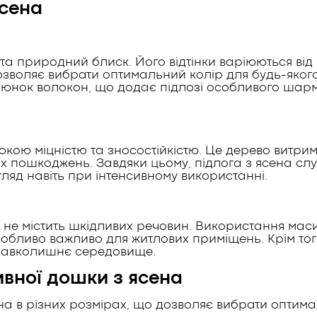
ясена
 та природний блиск. Його відтінки варіюються від
озволяє вибрати оптимальний колір для будь-яког
люнок волокон, що додає підлозі особливого шарм
кою міцністю та зносостійкістю. Це дерево витри
их пошкоджень. Завдяки цьому, підлога з ясена сл
гляд навіть при інтенсивному використанні.
й не містить шкідливих речовин. Використання ма
собливо важливо для житлових приміщень. Крім тог
 навколишнє середовище.
вної дошки з ясена
 в різних розмірах, що дозволяє вибрати оптима