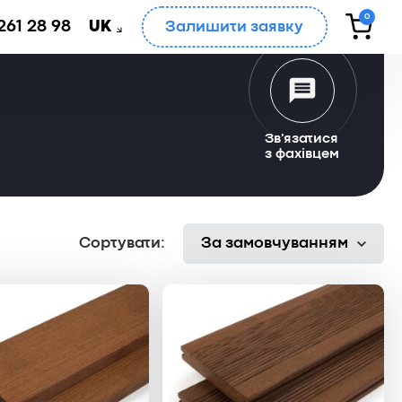
0
261 28 98
Залишити заявку
UK
Зв'язатися
з фахівцем
Сортувати:
За замовчуванням