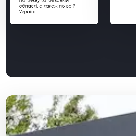
по Києву та Київській
області, а також по всій
Україні