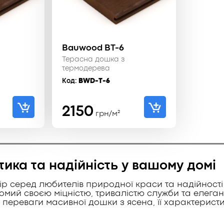
Bauwood BT-6
Терасна дошка з
термодерева
Код:
BWD-T-6
2150
грн/м²
ика та надійність у вашому домі
р серед любителів природної краси та надійності
омий своєю міцністю, тривалістю служби та елега
і переваги масивної дошки з ясена, її характерист