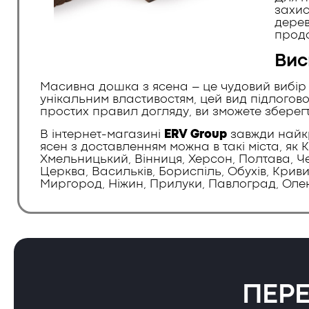
захис
дерев
продо
Вис
Масивна дошка з ясена – це чудовий вибір дл
унікальним властивостям, цей вид підлогов
простих правил догляду, ви зможете зберег
В інтернет-магазині
ERV Group
завжди найкр
ясен з доставленням можна в такі міста, як 
Хмельницький, Вінниця, Херсон, Полтава, Чер
Церква, Васильків, Бориспіль, Обухів, Крив
Миргород, Ніжин, Прилуки, Павлоград, Олекс
ПЕР