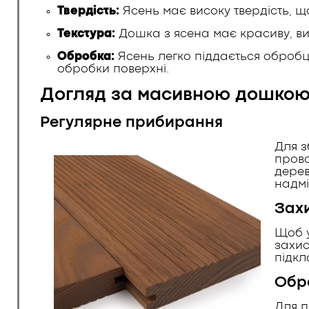
Твердість:
Ясень має високу твердість, що
Текстура:
Дошка з ясена має красиву, ви
Обробка:
Ясень легко піддається обробці
обробки поверхні.
Догляд за масивною дошкою
Регулярне прибирання
Для з
прово
дерев
надмі
Захи
Щоб у
захис
підкл
Обр
Для п