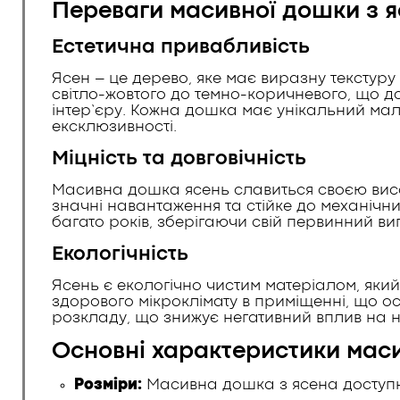
Переваги масивної дошки з 
Естетична привабливість
Ясен – це дерево, яке має виразну текстуру
світло-жовтого до темно-коричневого, що д
інтер’єру. Кожна дошка має унікальний ма
ексклюзивності.
Міцність та довговічність
Масивна дошка ясень славиться своєю висо
значні навантаження та стійке до механічн
багато років, зберігаючи свій первинний ви
Екологічність
Ясень є екологічно чистим матеріалом, яки
здорового мікроклімату в приміщенні, що о
розкладу, що знижує негативний вплив на
Основні характеристики маси
Розміри:
Масивна дошка з ясена доступна