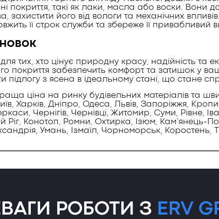
ні покриття, такі як лаки, масла або воски. Вони
а, захистити його від вологи та механічних впливі
вжить її строк служби та збереже її привабливий в
новок
я тих, хто цінує природну красу, надійність та еко
ого покриття забезпечить комфорт та затишок у ва
ти підлогу з ясена в ідеальному стані, що стане 
аща ціна на ринку будівельних матеріалів та шв
Київ, Харків, Дніпро, Одеса, Львів, Запоріжжя, Кро
каси, Чернігів, Чернівці, Житомир, Суми, Рівне, Ів
ий Ріг, Конотоп, Ромни, Охтирка, Ізюм, Кам’янець-П
андрія, Умань, Ізмаїл, Чорноморськ, Коростень, Т
ЕВАГИ РОБОТИ З
ERV G