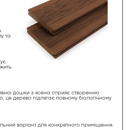
о
у та
мує
ужить
сивної дошки з ясена сприяє створенню
о, це дерево підлягає повному біологічному
льний варіант для конкретного приміщення.