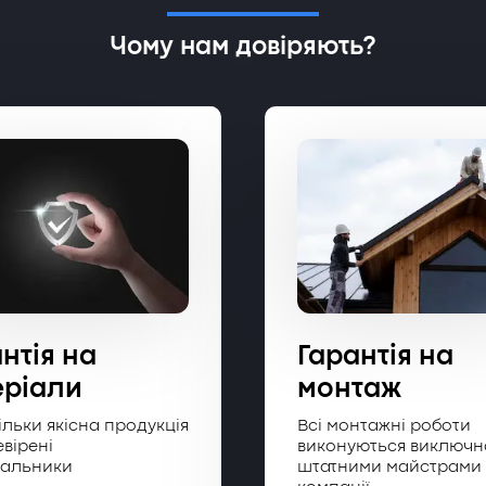
Чому нам довіряють?
нтія на
Гарантія на
еріали
монтаж
ільки якісна продукція
Всі монтажні роботи
евірені
виконуються виключн
чальники
штатними майстрами