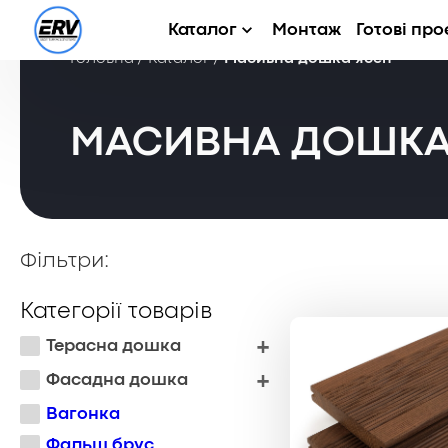
Каталог
Монтаж
Готові про
Головна
/
Каталог
/
Масивна дошка ясен
МАСИВНА ДОШКА
Фільтри:
Категорії товарів
Терасна дошка
Фасадна дошка
Вагонка
Фальш брус