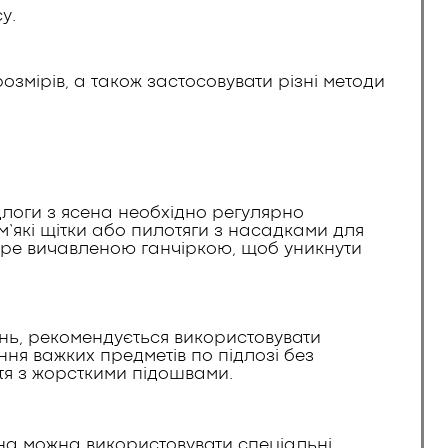
у.
змірів, а також застосовувати різні методи
длоги з ясена необхідно регулярно
’які щітки або пилотяги з насадками для
бре вичавленою ганчіркою, щоб уникнути
ь, рекомендується використовувати
ня важких предметів по підлозі без
ття з жорсткими підошвами.
на можна використовувати спеціальні