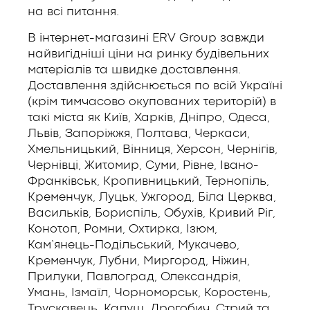
на всі питання.
В інтернет-магазині ERV Group завжди
найвигідніші ціни на ринку будівельних
матеріалів та швидке доставлення.
Доставлення здійснюється по всій Україні
(крім тимчасово окупованих територій) в
такі міста як Київ, Харків, Дніпро, Одеса,
Львів, Запоріжжя, Полтава, Черкаси,
Хмельницький, Вінниця, Херсон, Чернігів,
Чернівці, Житомир, Суми, Рівне, Івано-
Франківськ, Кропивницький, Тернопіль,
Кременчук, Луцьк, Ужгород, Біла Церква,
Васильків, Бориспіль, Обухів, Кривий Ріг,
Конотоп, Ромни, Охтирка, Ізюм,
Кам’янець-Подільський, Мукачево,
Кременчук, Лубни, Миргород, Ніжин,
Прилуки, Павлоград, Олександрія,
Умань, Ізмаїл, Чорноморськ, Коростень,
Трускавець, Калуш, Дрогобич, Стрий та