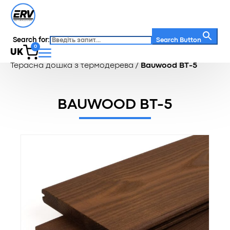
Search for:
Search Button
0
UK
Головна
/
Каталог
/
Терасна дошка
/
Терасна дошка з термодерева
/
Bauwood BT-5
BAUWOOD BT-5