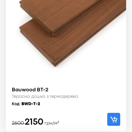
Bauwood BT-2
Терасна дошка з термодерева
Код:
BWD-T-2
Оригінальна
Поточна
2150
2600
грн/м²
ціна:
ціна: