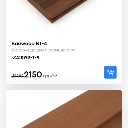
Bauwood BT-4
Терасна дошка з термодерева
Код:
BWD-T-4
Оригінальна
Поточна
2150
2600
грн/м²
ціна:
ціна:
2600 ₴.
2150 ₴.