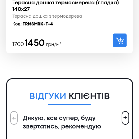
Терасна дошка термосмерека (гладка)
140x27
Терасна дошка з термодерева
Код:
TRMSMRK-T-4
Оригінальна
Поточна
1450
1700
грн/м²
ціна:
ціна:
1700 ₴.
1450 ₴.
ВІДГУКИ
КЛІЄНТІВ
➜
Дякую, все супер, буду
➜
Вс
звертатись, рекомендую
ін
пр