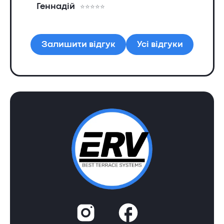
Геннадій
та
Ол
Залишити відгук
Усі відгуки