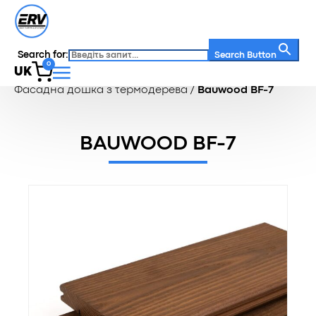
Search for:
Search Button
0
UK
Головна
/
Каталог
/
Фасадна дошка
/
Фасадна дошка з термодерева
/
Bauwood BF-7
BAUWOOD BF-7