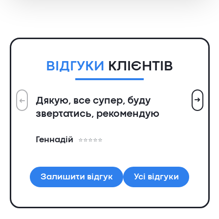
2500 ₴.
2150 ₴.
ВІДГУКИ
КЛІЄНТІВ
➜
Дякую, все супер, буду
➜
Вс
звертатись, рекомендую
ін
пр
Геннадій
та
Ол
Залишити відгук
Усі відгуки