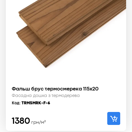
Фальш брус термосмерека 115x20
Фасадна дошка з термодерева
Код:
TRMSMRK-F-6
1380
грн/м²