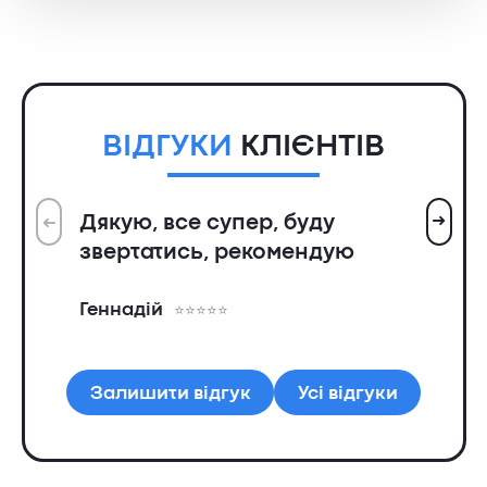
ВІДГУКИ
КЛІЄНТІВ
➜
Дякую, все супер, буду
➜
Вс
звертатись, рекомендую
ін
пр
Геннадій
та
Ол
Залишити відгук
Усі відгуки