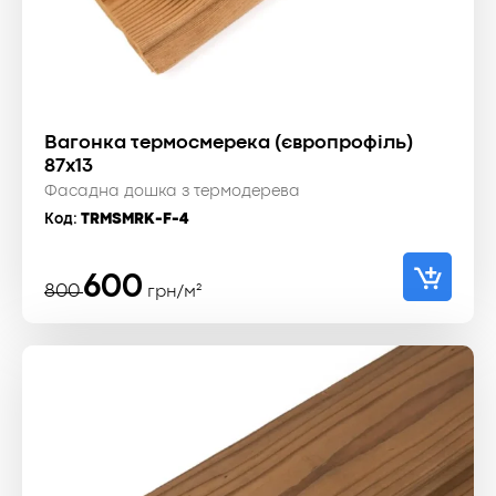
Вагонка термосмерека (європрофіль)
87x13
Фасадна дошка з термодерева
Код:
TRMSMRK-F-4
Оригінальна
Поточна
600
800
грн/м²
ціна:
ціна:
800 ₴.
600 ₴.