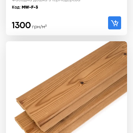
Фасадна дошка з термодерева
Код:
MW-F-3
1300
грн/м²