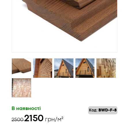
В наявності
Код:
BWD-F-8
Оригінальна
Поточна
2150
грн/м²
2500
ціна:
ціна: