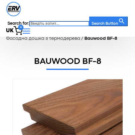
Search for:
Search Button
0
UK
Головна
/
Каталог
/
Фасадна дошка
/
Фасадна дошка з термодерева
/
Bauwood BF-8
BAUWOOD BF-8