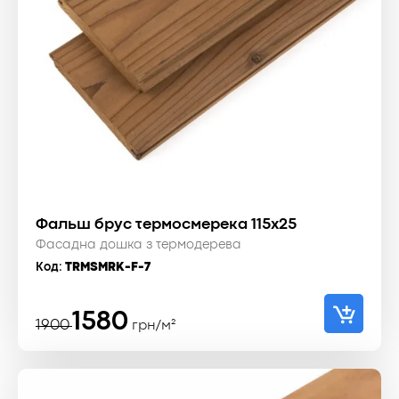
Фальш брус термосмерека 115x25
Фасадна дошка з термодерева
Код:
TRMSMRK-F-7
Оригінальна
Поточна
1580
1900
грн/м²
ціна:
ціна:
1900 ₴.
1580 ₴.