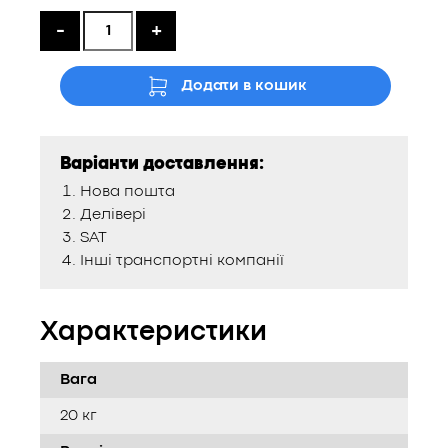
2500 ₴.
2150 ₴.
-
+
Додати в кошик
Варіанти доставлення:
Нова пошта
Делівері
SAT
Інші транспортні компанії
Характеристики
Вага
20 кг