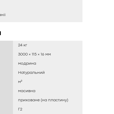
нії
и
24 кг
3000 × 115 × 16 мм
модрина
Натуральний
м²
масивна
приховане (на пластину)
Г2