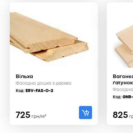
Вільха
Вагонк
ґатунок
Фасадна дошка з дерева
Фасадна
Код:
ERV-FAS-O-2
Код:
GNR-
725
825
грн/м²
г