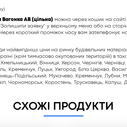
у)
Вагонка АВ (цільна)
можна через кошик на сайті
алишити заявку” у верхньому меню або на сторінц
. Через короткий проміжок часу вам зателефонує на
и найвигідніші ціни на ринку будівельних матеріа
аїні (крім тимчасово окупованих територій) в такі м
Хмельницький, Вінниця, Херсон, Чернігів, Чернівці,
ь, Кременчук, Луцьк, Ужгород, Біла Церква, Васильк
’янець-Подільський, Мукачево, Кременчук, Лубни, 
їл, Чорноморськ, Коростень, Трускавець, Калуш, Д
СХОЖІ ПРОДУКТИ