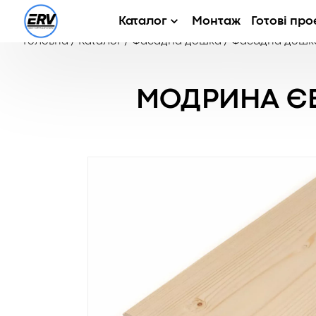
Каталог
Монтаж
Готові про
Головна
/
Каталог
/
Фасадна дошка
/
Фасадна дошка
МОДРИНА ЄВ