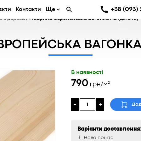
+38 (093) 
єкти
Контакти
Ще
 з дерева
/
Модрина Європейська Вагонка АВ (цільна)
РОПЕЙСЬКА ВАГОНКА 
В наявності
790
грн/м²
-
+
Дод
Варіанти доставлення
Нова пошта