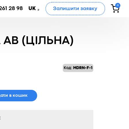
0
261 28 98
Залишити заявку
UK
АВ (ЦІЛЬНА)
Код:
MDRN-F-1
ати в кошик
: