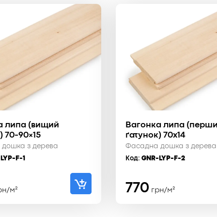
а липа (вищий
Вагонка липа (перш
) 70-90×15
ґатунок) 70x14
 дошка з дерева
Фасадна дошка з дерева
LYP-F-1
Код:
GNR-LYP-F-2
770
рн/м²
грн/м²