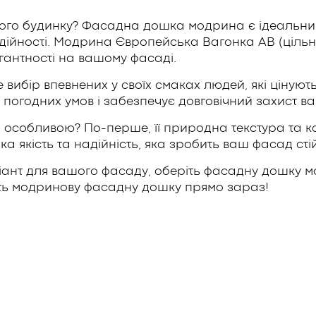
ого будинку? Фасадна дошка модрина є ідеальним
дійності. Модрина Європейська Вагонка АВ (ціль
гантності на вашому фасаді.
ибір впевнених у своїх смаках людей, які цінують
погодних умов і забезпечує довговічний захист ва
собливою? По-перше, її природна текстура та ко
ка якість та надійність, яка зробить ваш фасад сті
ріант для вашого фасаду, оберіть фасадну дошку 
іть модринову фасадну дошку прямо зараз!