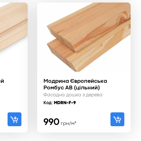
ий
Модрина Європейська
Ромбус АВ (цільний)
Фасадна дошка з дерева
Код:
MDRN-F-9
990
грн/м²