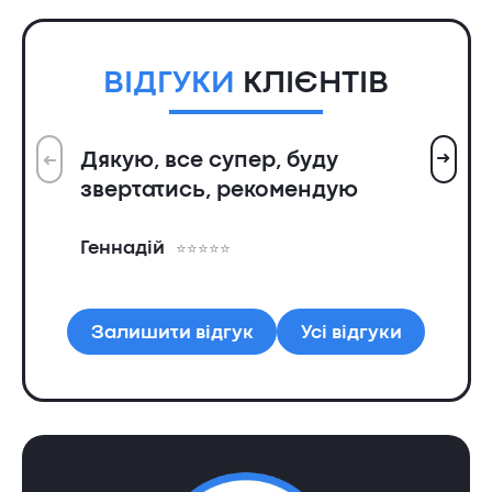
ВІДГУКИ
КЛІЄНТІВ
➜
Дякую, все супер, буду
➜
Вс
звертатись, рекомендую
ін
пр
Геннадій
та
Ол
Залишити відгук
Усі відгуки