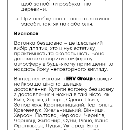
щоб запобігти розбуханню
деревини.
При необхідності наносіть захисні
засоби, такі як лак або олія.
Висновок
Вагонка безшовна – це ідеальний
вибір для тих, хто цінує естетику,
практичність та екологічність. Вона
допоможе створити комфортну
атмосферу в будь-якому приміщенні та
надасть йому неповторного вигляду.
В інтернет-магазині
ERV Group
завжди
найкраща ціна та швидке
доставлення. Купити
вагонку безшовну
з доставленням можна в такі міста, як
Київ, Харків, Дніпро, Одеса, Львів,
Запоріжжя, Кропивницький, Тернопіль,
Кременчук, Хмельницький, Вінниця,
Херсон, Полтава, Черкаси, Чернігів,
Чернівці, Житомир, Суми, Рівне, Івано-
Франківськ, Луцьк, Ужгород, Біла