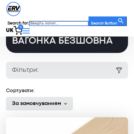
Search for:
Головна
/
Каталог
/
Вагонка безшовна
Search Button
0
UK
ВАГОНКА БЕЗШОВНА
Фільтри:
Сортувати:
За замовчуванням