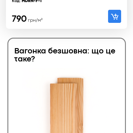
Код:
MDRN-F-1
790
грн/м²
Вагонка безшовна: що це
таке?