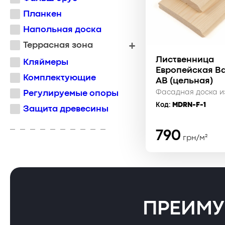
Планкен
Напольная доска
Террасная зона
Лиственница
Кляймеры
Европейская В
Комплектующие
АВ (цельная)
Фасадная доска и
Регулируемые опоры
Код:
MDRN-F-1
Защита древесины
790
грн/м²
ПРЕИМУ