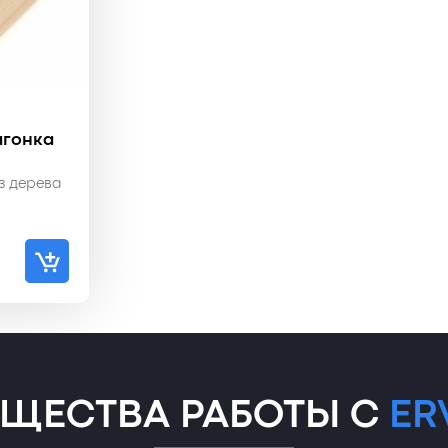
агонка
з дерева
ЩЕСТВА РАБОТЫ С
ER