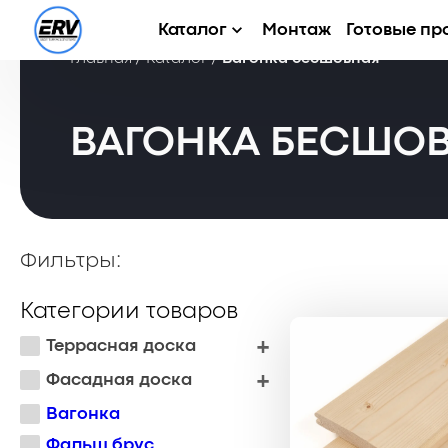
Каталог
Монтаж
Готовые пр
Главная
/
Каталог
/
Вагонка бесшовная
ВАГОНКА БЕСШО
Фильтры:
Категории товаров
Террасная доска
Фасадная доска
Вагонка
Фальш брус