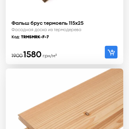
Фальш брус термоель 115x25
Фасадная доска из термодерева
Код:
TRMSMRK-F-7
Первоначальная
Текущая
1580
1900
грн/м²
цена
цена:
составляла
1580 ₴.
1900 ₴.