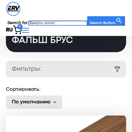
Search for:
Главная
/
Каталог
/
Фальш брус
Search Button
0
RU
ФАЛЬШ БРУС
Фильтры:
Сортировать:
По умолчанию