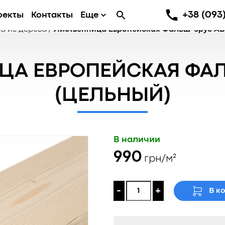
+38 (093)
оекты
Контакты
Еще
а из дерева
/
Лиственница Европейская Фальш-брус АВ
ЦА ЕВРОПЕЙСКАЯ ФАЛ
(ЦЕЛЬНЫЙ)
В наличии
990
грн/м²
-
+
В к