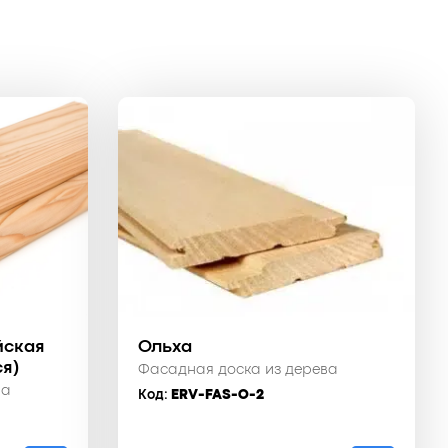
йская
Ольха
я)
Фасадная доска из дерева
ва
Код:
ERV-FAS-O-2