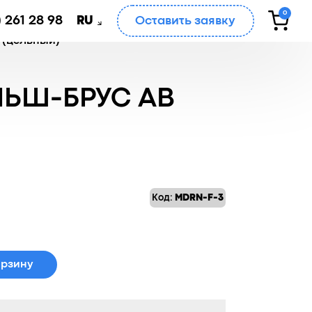
0
 261 28 98
Оставить заявку
RU
 (цельный)
ЬШ-БРУС АВ
Код:
MDRN-F-3
орзину