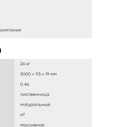
 компании
и
24 кг
3000 × 115 × 19 мм
0.46
лиственница
Натуральный
м²
массивная