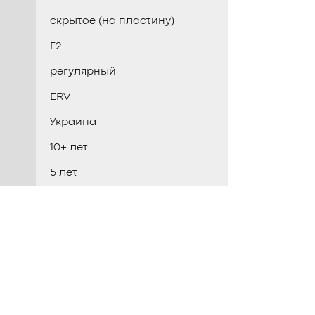
скрытое (на пластину)
Г2
регулярный
ERV
Украина
10+ лет
5 лет