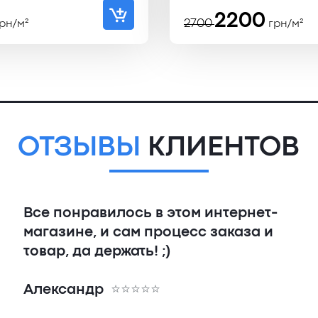
Первоначал
Текущая
2200
2700
рн/м²
грн/м²
цена
цена:
составляла
2200 ₴.
2700 ₴.
ОТЗЫВЫ
КЛИЕНТОВ
Все понравилось в этом интернет-
магазине, и сам процесс заказа и
товар, да держать! ;)
Александр