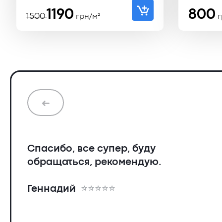
Первоначальная
Текущая
1190
800
1500
грн/м²
г
цена
цена:
составляла
1190 ₴.
1500 ₴.
➜
Спасибо, все супер, буду
обращаться, рекомендую.
Геннадий