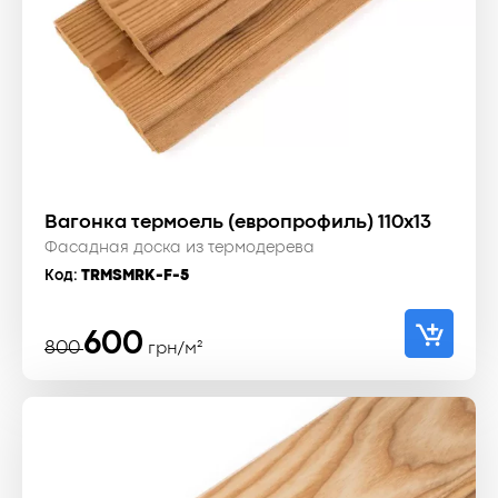
Вагонка термоель (европрофиль) 110x13
Фасадная доска из термодерева
Код:
TRMSMRK-F-5
Первоначальная
Текущая
600
800
грн/м²
цена
цена:
составляла
600 ₴.
800 ₴.