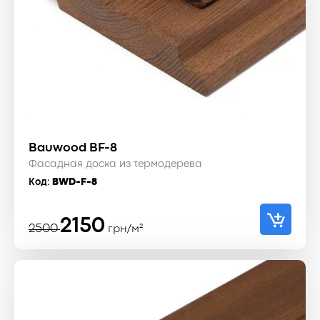
Bauwood BF-8
Фасадная доска из термодерева
Код:
BWD-F-8
Первоначальная
Текущая
2150
2500
грн/м²
цена
цена:
составляла
2150 ₴.
2500 ₴.