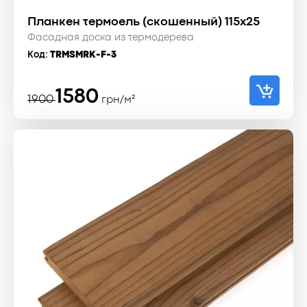
Планкен термоель (скошенный) 115x25
Фасадная доска из термодерева
Код:
TRMSMRK-F-3
Первоначальная
Текущая
1580
1900
грн/м²
цена
цена:
составляла
1580 ₴.
1900 ₴.