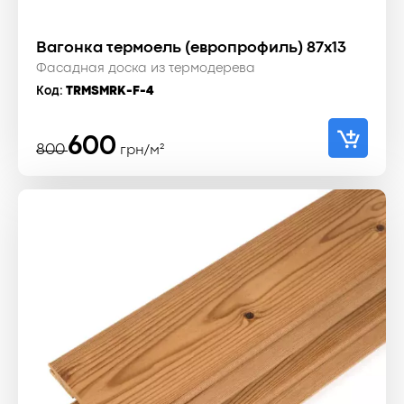
Вагонка термоель (европрофиль) 87x13
Фасадная доска из термодерева
Код:
TRMSMRK-F-4
Первоначальная
Текущая
600
800
грн/м²
цена
цена:
составляла
600 ₴.
800 ₴.