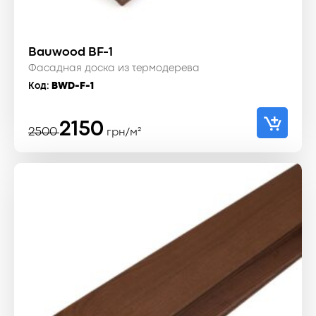
Bauwood BF-1
Фасадная доска из термодерева
Код:
BWD-F-1
Первоначальная
Текущая
2150
2500
грн/м²
цена
цена:
составляла
2150 ₴.
2500 ₴.