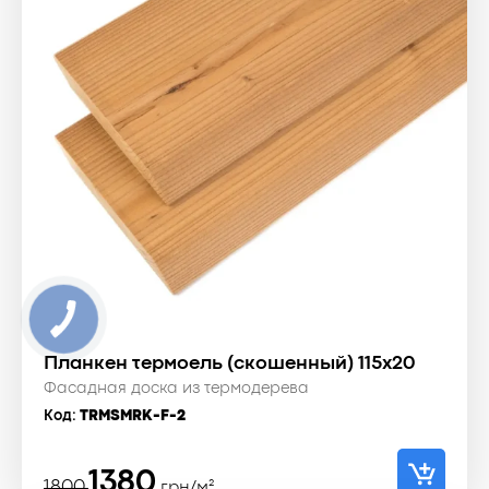
Планкен термоель (скошенный) 115x20
Фасадная доска из термодерева
Код:
TRMSMRK-F-2
Первоначальная
Текущая
1380
1800
грн/м²