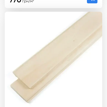
770
грн/м²