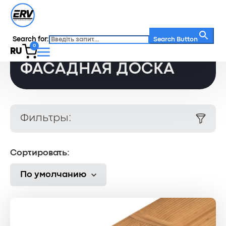
Search for:
Главная
/
Каталог
/
Фасадная доска
Search Button
0
RU
ФАСАДНАЯ ДОСКА
Фильтры:
Сортировать:
По умолчанию