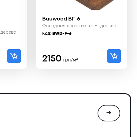
Bauwood BF-6
Фасадная доска из термодерева
одерева
Код:
BWD-F-6
ьная
2150
грн/м²
➜