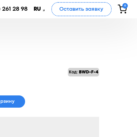
0
 261 28 98
Оставить заявку
RU
Код:
BWD-F-4
ная
орзину