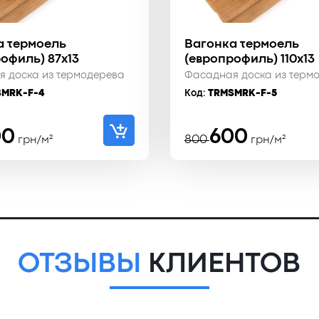
а термоель
Вагонка термоель
офиль) 87x13
(европрофиль) 110x13
 доска из термодерева
Фасадная доска из терм
SMRK-F-4
Код:
TRMSMRK-F-5
воначальная
ущая
Первоначал
Текущая
00
600
800
грн/м²
грн/м²
а
:
цена
цена:
тавляла
₴.
составляла
600 ₴.
₴.
800 ₴.
ОТЗЫВЫ
КЛИЕНТОВ