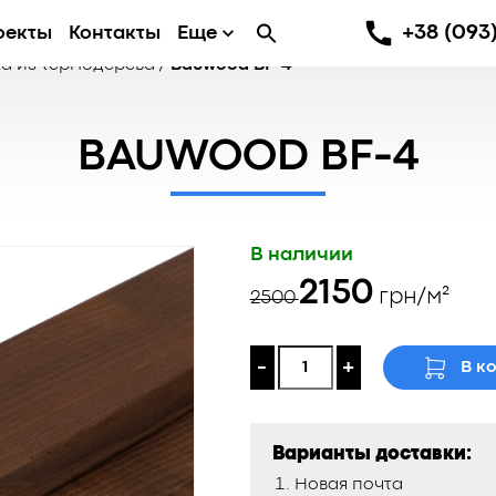
+38 (093)
оекты
Контакты
Еще
а из термодерева
/
Bauwood BF-4
BAUWOOD BF-4
В наличии
Первоначаль
Текущая
2150
грн/м²
2500
цена
цена:
составляла
2150 ₴.
-
+
В к
2500 ₴.
Варианты доставки:
Новая почта