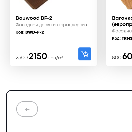
Bauwood BF-2
Вагонк
(европр
Фасадная доска из термодерева
Фасадная
Код:
BWD-F-2
Код:
TRM
Первоначальная
Текущая
Пер
Тек
2150
6
2500
800
грн/м²
цена
цена:
цен
цена
составляла
2150 ₴.
сос
600 
2500 ₴.
800 
➜