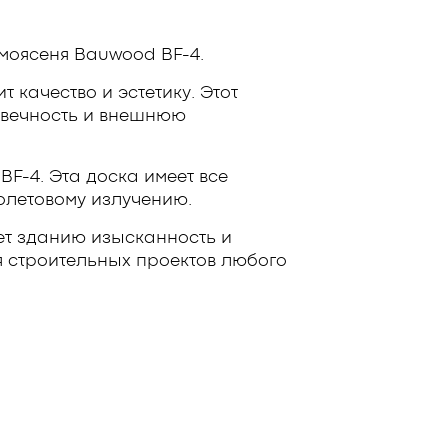
моясеня Bauwood BF-4.
 качество и эстетику. Этот
овечность и внешнюю
F-4. Эта доска имеет все
олетовому излучению.
ет зданию изысканность и
я строительных проектов любого