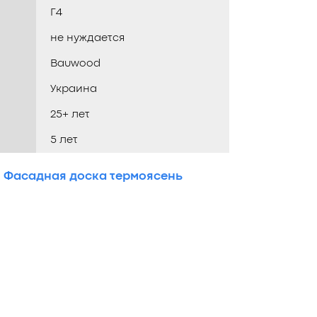
Г4
не нуждается
Bauwood
Украина
25+ лет
5 лет
,
Фасадная доска термоясень