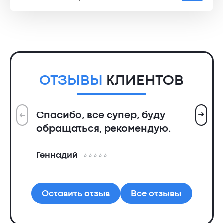
цена
цена:
составляла
2150 ₴.
2500 ₴.
ОТЗЫВЫ
КЛИЕНТОВ
➜
Спасибо, все супер, буду
➜
Вс
обращаться, рекомендую.
ин
пр
Геннадий
де
Ал
Оставить отзыв
Все отзывы