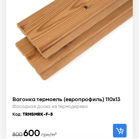
Вагонка термоель (европрофиль) 110x13
Фасадная доска из термодерева
Код:
TRMSMRK-F-5
Первоначальная
Текущая
600
800
грн/м²