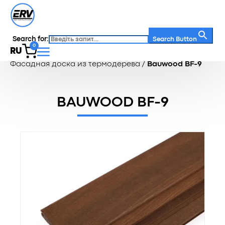
Search for:
Search Button
0
RU
Главная
/
Каталог
/
Фасадная доска
/
Фасадная доска из термодерева
/
Bauwood BF-9
BAUWOOD BF-9