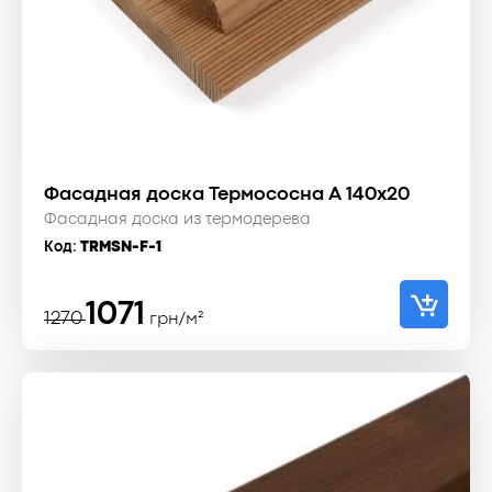
Фасадная доска Термососна A 140x20
Фасадная доска из термодерева
Код:
TRMSN-F-1
Первоначальная
Текущая
1071
1270
грн/м²
цена
цена:
составляла
1071 ₴.
1270 ₴.