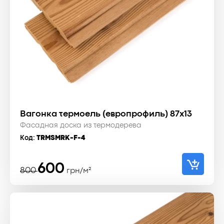
Вагонка термоель (европрофиль) 87x13
Фасадная доска из термодерева
Код:
TRMSMRK-F-4
Первоначальная
Текущая
600
800
грн/м²
цена
цена:
составляла
600 ₴.
800 ₴.