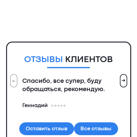
ОТЗЫВЫ
КЛИЕНТОВ
➜
Спасибо, все супер, буду
➜
Вс
обращаться, рекомендую.
ин
пр
Геннадий
де
Ал
Оставить отзыв
Все отзывы