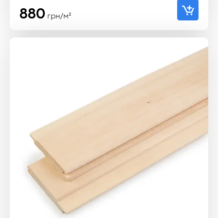
880
грн/м²