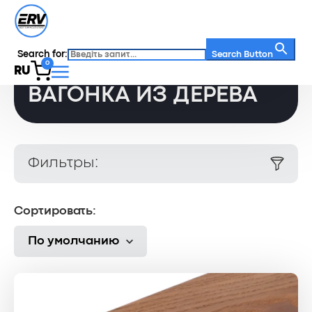
Search for:
Главная
/
Каталог
/
Вагонка из дерева
Search Button
0
RU
ВАГОНКА ИЗ ДЕРЕВА
Фильтры:
Сортировать:
По умолчанию