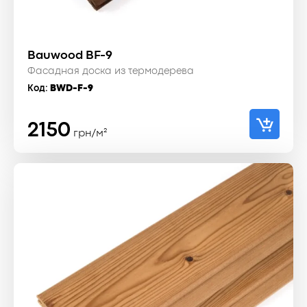
Bauwood BF-9
Фасадная доска из термодерева
Код:
BWD-F-9
2150
грн/м²