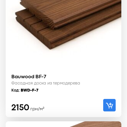
Bauwood BF-7
Фасадная доска из термодерева
Код:
BWD-F-7
2150
грн/м²