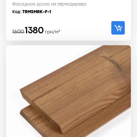
Фасадная доска из термодерева
Код:
TRMSMRK-F-1
Первоначальная
Текущая
1380
1600
грн/м²
цена
цена:
составляла
1380 ₴.
1600 ₴.