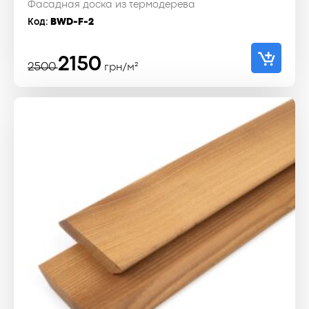
Фасадная доска из термодерева
Код:
BWD-F-2
Первоначальная
Текущая
2150
2500
грн/м²
цена
цена:
составляла
2150 ₴.
2500 ₴.