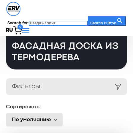
Search for:
Главная
/
Каталог
/
Фасадная доска
/
Search Button
0
Фасадная доска из термодерева
RU
ФАСАДНАЯ ДОСКА ИЗ
ТЕРМОДЕРЕВА
Фильтры:
Сортировать:
По умолчанию