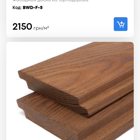
Фасадная доска из термодерева
Код:
BWD-F-5
2150
грн/м²