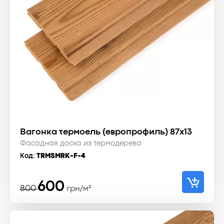
Вагонка термоель (европрофиль) 87x13
Фасадная доска из термодерева
Код:
TRMSMRK-F-4
Первоначальная
Текущая
600
800
грн/м²
цена
цена:
составляла
600 ₴.