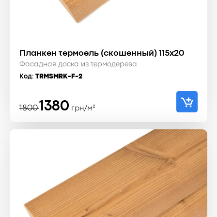
Планкен термоель (скошенный) 115x20
Фасадная доска из термодерева
Код:
TRMSMRK-F-2
Первоначальная
Текущая
1380
1800
грн/м²
цена
цена:
составляла
1380 ₴.
1800 ₴.