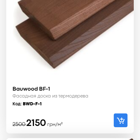
Bauwood BF-1
Фасадная доска из термодерева
Код:
BWD-F-1
Первоначальная
Текущая
2150
2500
грн/м²
цена
цена:
составляла
2150 ₴.