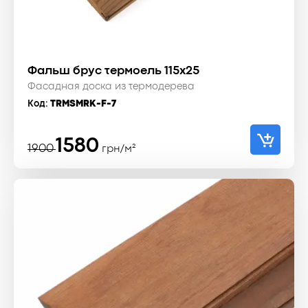
Фальш брус термоель 115x25
Фасадная доска из термодерева
Код:
TRMSMRK-F-7
Первоначальная
Текущая
1580
1900
грн/м²
цена
цена:
составляла
1580 ₴.
1900 ₴.