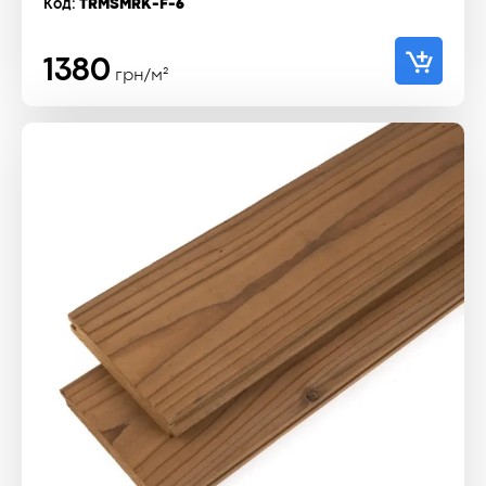
Код:
TRMSMRK-F-6
1380
грн/м²