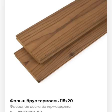
Фальш брус термоель 115x20
Фасадная доска из термодерева