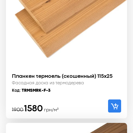
Планкен термоель (скошенный) 115x25
Фасадная доска из термодерева
Код:
TRMSMRK-F-3
Первоначальная
Текущая
1580
1900
грн/м²
цена
цена:
составляла
1580 ₴.
1900 ₴.