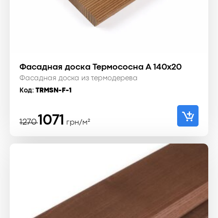
Фасадная доска Термососна A 140x20
Фасадная доска из термодерева
Код:
TRMSN-F-1
Первоначальная
Текущая
1071
1270
грн/м²
цена
цена:
составляла
1071 ₴.
1270 ₴.