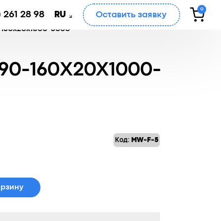
0
 261 28 98
Оставить заявку
RU
-160x20x1000-3000
0-160X20X1000-
Код:
MW-F-5
орзину