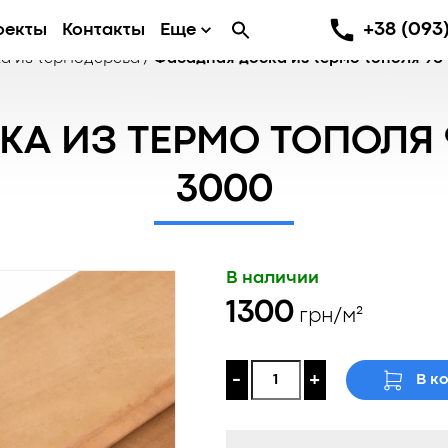
+38 (093)
оекты
Контакты
Еще
а из термодерева
/
Фасадная доска из термо тополя 90
А ИЗ ТЕРМО ТОПОЛЯ 9
3000
В наличии
1300
грн/м²
-
+
В к