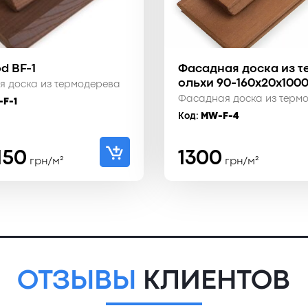
d BF-1
Фасадная доска из т
ольхи 90-160x20x100
 доска из термодерева
Фасадная доска из терм
F-1
Код:
MW-F-4
воначальная
ущая
150
1300
грн/м²
грн/м²
а
:
тавляла
₴.
 ₴.
ОТЗЫВЫ
КЛИЕНТОВ