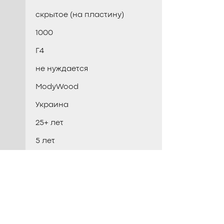
скрытое (на пластину)
1000
Г4
не нуждается
ModyWood
Украина
25+ лет
5 лет