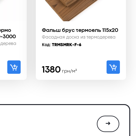
ермо
Фальш брус термоель 115x20
0-3000
Фасадная доска из термодерева
одерева
Код:
TRMSMRK-F-6
1380
грн/м²
➜