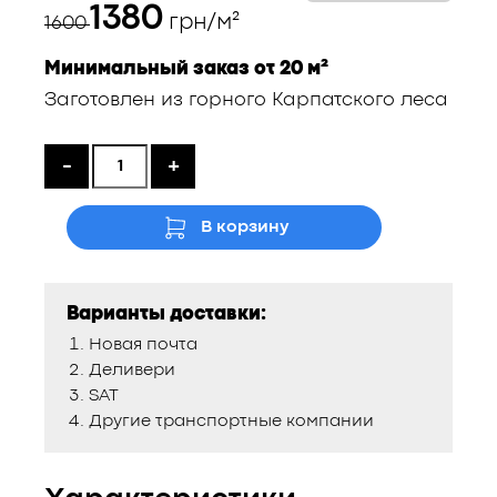
Первоначальная
Текущая
1380
грн/м²
1600
цена
цена:
Минимальный заказ от 20 м²
составляла
1380 ₴.
Заготовлен из горного Карпатского леса
1600 ₴.
-
+
В корзину
Варианты доставки:
Новая почта
Деливери
SAT
Другие транспортные компании