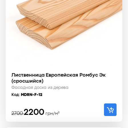
Лиственница Европейская Ромбус Эк
(сросшийся)
Фасадная доска из дерева
Код:
MDRN-F-12
Первоначальная
Текущая
2200
2700
грн/м²
цена
цена:
составляла
2200 ₴.