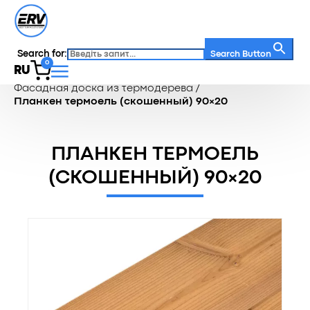
Search for:
Search Button
0
RU
Главная
/
Каталог
/
Фасадная доска
/
Фасадная доска из термодерева
/
Планкен термоель (скошенный) 90×20
ПЛАНКЕН ТЕРМОЕЛЬ
(СКОШЕННЫЙ) 90×20