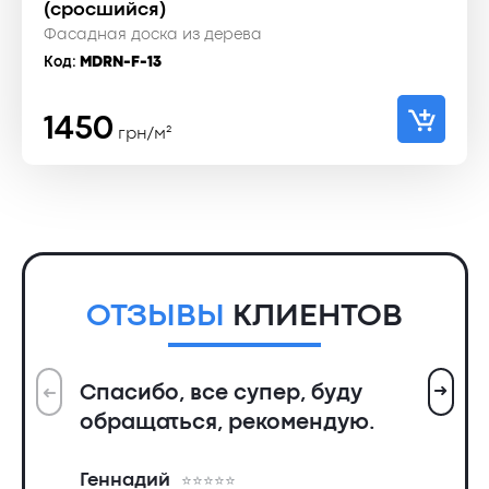
(сросшийся)
Фасадная доска из дерева
Код:
MDRN-F-13
1450
грн/м²
ОТЗЫВЫ
КЛИЕНТОВ
➜
Спасибо, все супер, буду
➜
Вс
обращаться, рекомендую.
ин
пр
Геннадий
де