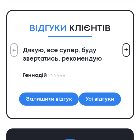
ВІДГУКИ
КЛІЄНТІВ
➜
Дякую, все супер, буду
➜
Вс
звертатись, рекомендую
ін
пр
Геннадій
та
Ол
Залишити відгук
Усі відгуки