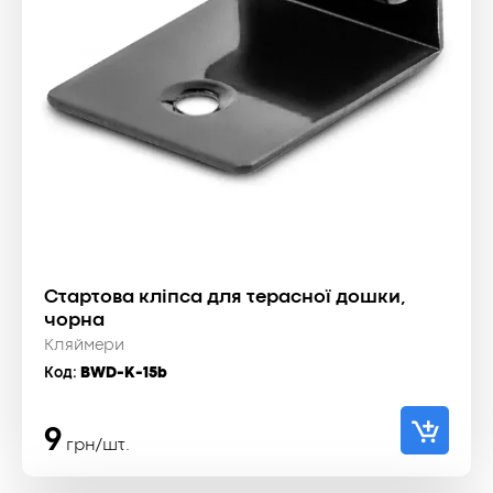
Стартова кліпса для терасної дошки,
чорна
Кляймери
Код:
BWD-K-15b
9
грн/шт.