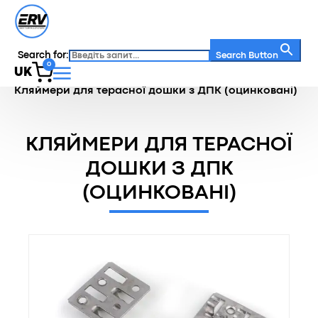
Search for:
Search Button
0
UK
Головна
/
Каталог
/
Кляймери
/
Кляймери для терасної дошки з ДПК (оцинковані)
КЛЯЙМЕРИ ДЛЯ ТЕРАСНОЇ
ДОШКИ З ДПК
(ОЦИНКОВАНІ)