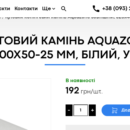
+38 (093) 
єкти
Контакти
Ще
ь
/
Кутовий копінговий камінь Aquazone зовнішній, 320x40
ГОВИЙ КАМІНЬ AQUAZ
00X50-25 ММ, БІЛИЙ, 
В наявності
192
грн/шт.
-
+
Дод