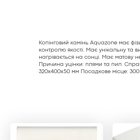
Копінговий камінь Aquazone має фіз
контролю якості. Має унікальну та 
нагрівається на сонці. Має матову не
Причина уцінки: плями та пил. Справж
320x400x50 мм Посадкове місце: 300 м