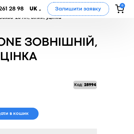
0
261 28 98
Залишити заявку
UK
0x50-25 мм, білий, уцінка
ONE ЗОВНІШНІЙ,
УЦІНКА
Код:
28994
ати в кошик