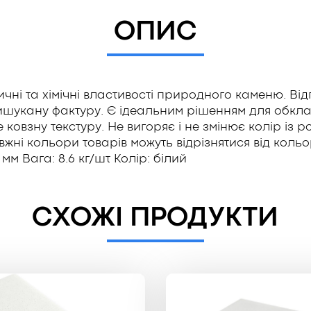
ОПИС
ичні та хімічні властивості природного каменю. В
вишукану фактуру. Є ідеальним рішенням для обкла
 ковзну текстуру. Не вигоряє і не змінює колір із
ні кольори товарів можуть відрізнятися від кольорів
м Вага: 8.6 кг/шт Колір: білий
СХОЖІ ПРОДУКТИ