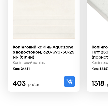
Копінговий камінь Aquazone
Копінго
з водостоком, 320×390×50-25
Tuff 25
мм (білий)
(порист
Копінговий камінь
Копінгов
Код:
24461
Код:
3462
403
1318
грн/шт.
г