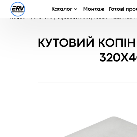
Каталог
Монтаж
Готові про
Головна
/
Каталог
/
Терасна зона
/
Копінговий камін
КУТОВИЙ КОПІН
320X4