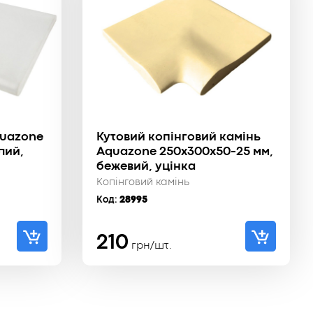
quazone
Кутовий копінговий камінь
лий,
Aquazone 250x300x50-25 мм,
бежевий, уцінка
Копінговий камінь
Код:
28995
210
грн/шт.