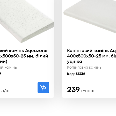
вий камінь Aquazone
Копінговий камінь A
0x500x50-25 мм, білий
400x500x50-25 мм, бі
ий)
уцінка
ий камінь
Копінговий камінь
7
Код:
33312
239
рн/шт.
грн/шт.