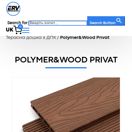
Search for:
Search Button
0
UK
Головна
/
Каталог
/
Терасна дошка
/
Терасна дошка з ДПК
/
Polymer&Wood Privat
POLYMER&WOOD PRIVAT