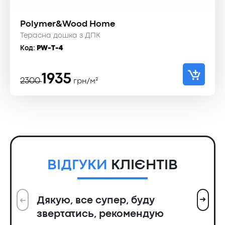
Polymer&Wood Home
Терасна дошка з ДПК
Код:
PW-T-4
Оригінальна
Поточна
1935
2300
грн/м²
ціна:
ціна:
2300 ₴.
1935 ₴.
ВІДГУКИ
КЛІЄНТІВ
➜
Дякую, все супер, буду
➜
Вс
звертатись, рекомендую
ін