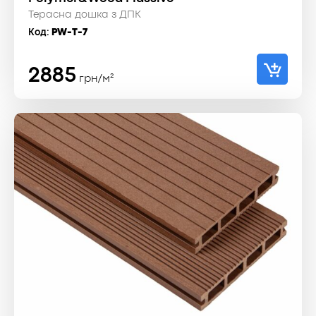
Терасна дошка з ДПК
Код:
PW-T-7
2885
грн/м²