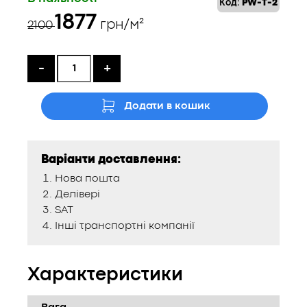
Код:
PW-T-2
Оригінальна
Поточна
1877
грн/м²
2100
ціна:
ціна:
2100 ₴.
1877 ₴.
-
+
Додати в кошик
Варіанти доставлення:
Нова пошта
Делівері
SAT
Інші транспортні компанії
Характеристики