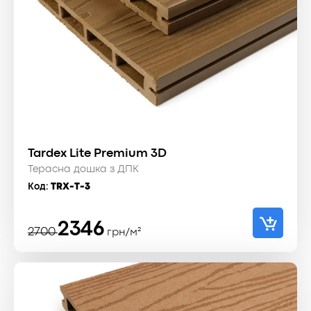
Tardex Lite Premium 3D
Терасна дошка з ДПК
Код:
TRX-T-3
Оригінальна
Поточна
2346
2700
грн/м²
ціна:
ціна:
2700 ₴.
2346 ₴.