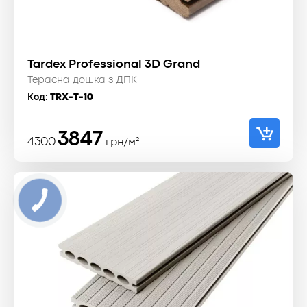
Tardex Professional 3D Grand
Терасна дошка з ДПК
Код:
TRX-T-10
Оригінальна
Поточна
3847
4300
грн/м²
ціна:
ціна:
4300 ₴.
3847 ₴.