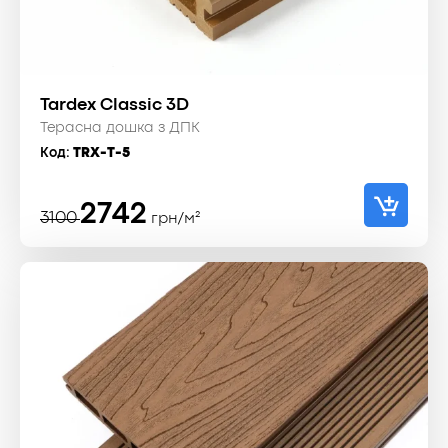
Tardex Classic 3D
Терасна дошка з ДПК
Код:
TRX-T-5
Оригінальна
Поточна
2742
3100
грн/м²
ціна:
ціна:
3100 ₴.
2742 ₴.