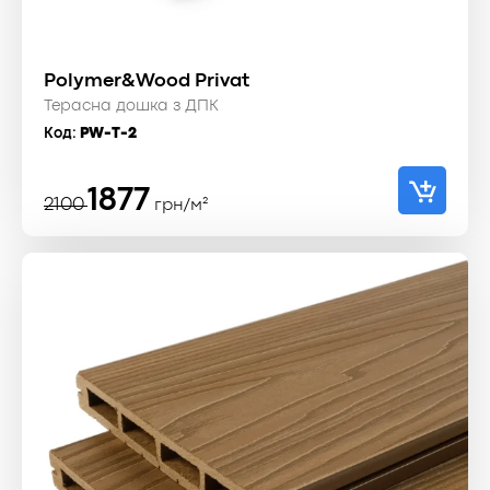
Polymer&Wood Privat
Терасна дошка з ДПК
Код:
PW-T-2
Оригінальна
Поточна
1877
2100
грн/м²
ціна:
ціна:
2100 ₴.
1877 ₴.