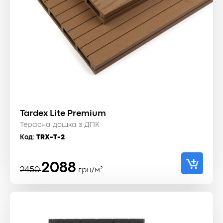
Tardex Lite Premium
Терасна дошка з ДПК
Код:
TRX-T-2
Оригінальна
Поточна
2088
2450
грн/м²
ціна:
ціна:
2450 ₴.
2088 ₴.