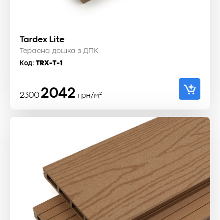
Tardex Lite
Терасна дошка з ДПК
Код:
TRX-T-1
Оригінальна
Поточна
2042
2300
грн/м²
ціна:
ціна:
2300 ₴.
2042 ₴.