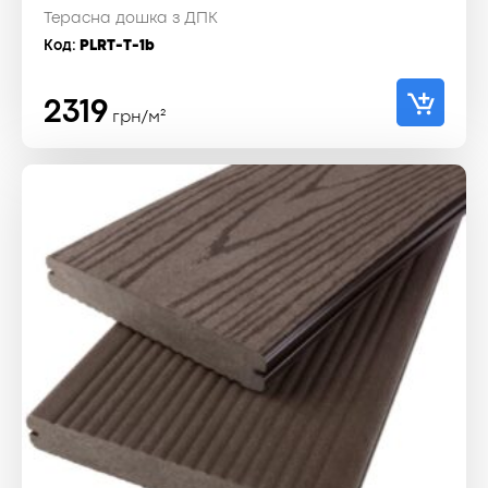
Терасна дошка з ДПК
Код:
PLRT-T-1b
2319
грн/м²