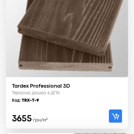
Tardex Professional 3D
Терасна дошка з ДПК
Код:
TRX-T-9
3655
грн/м²