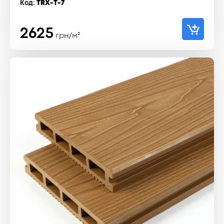
Код:
TRX-T-7
2625
грн/м²