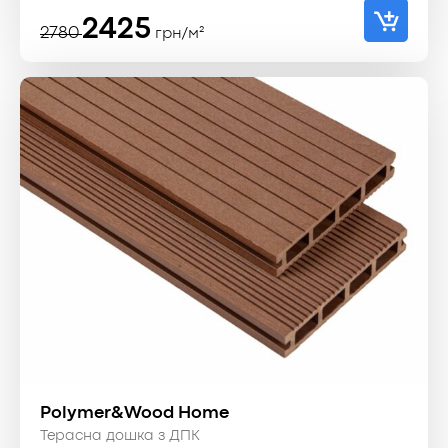
Оригінальна
Поточна
2425
2780
грн/м²
ціна:
ціна:
2780 ₴.
2425 ₴.
Polymer&Wood Home
Терасна дошка з ДПК