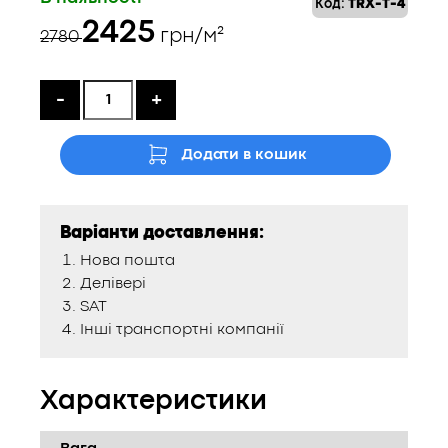
Код:
TRX-T-4
Оригінальна
Поточна
2425
грн/м²
2780
ціна:
ціна:
2780 ₴.
2425 ₴.
-
+
Додати в кошик
Варіанти доставлення:
Нова пошта
Делівері
SAT
Інші транспортні компанії
Характеристики