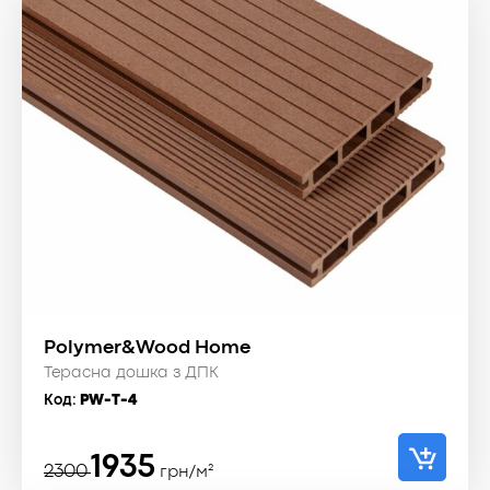
Polymer&Wood Home
Терасна дошка з ДПК
Код:
PW-T-4
Оригінальна
Поточна
1935
2300
грн/м²