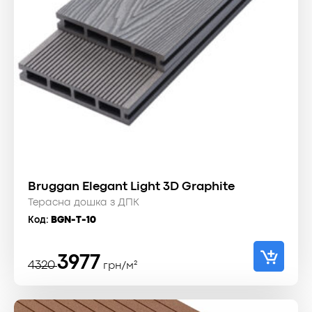
Bruggan Elegant Light 3D Graphite
Терасна дошка з ДПК
Код:
BGN-T-10
Оригінальна
Поточна
3977
4320
грн/м²
ціна:
ціна:
4320 ₴.
3977 ₴.