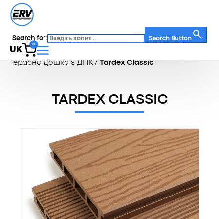
Search for:
Search Button
0
UK
Головна
/
Каталог
/
Терасна дошка
/
Терасна дошка з ДПК
/
Tardex Classic
TARDEX CLASSIC