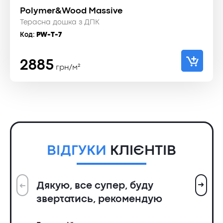
Polymer&Wood Massive
Терасна дошка з ДПК
Код:
PW-T-7
2885
грн/м²
ВІДГУКИ
КЛІЄНТІВ
➜
Дякую, все супер, буду
➜
Вс
звертатись, рекомендую
ін
пр