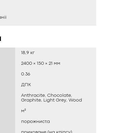
нії
и
18,9 кг
2400 × 150 × 21 мм
0.36
ДПК
Anthracite, Chocolate,
Graphite, Light Grey, Wood
м²
порожниста
приховане (на кліпсу)