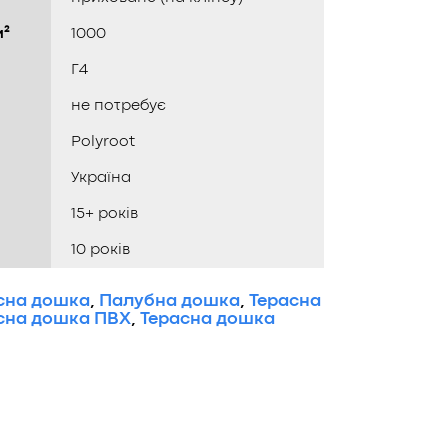
м²
1000
Г4
не потребує
Polyroot
Україна
15+ років
10 років
сна дошка
,
Палубна дошка
,
Терасна
сна дошка ПВХ
,
Терасна дошка