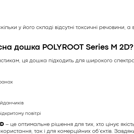
кільки у його складі відсутні токсичні речовини, 
сна дошка POLYROOT Series M 2D?
стикам, ця дошка підходить для широкого спектра
ранах
йданчиків
ідкритому повітрі
2D
– це оптимальне рішення для тих, хто цінує якіст
користання, так і для комерційних об’єктів. Завдяк