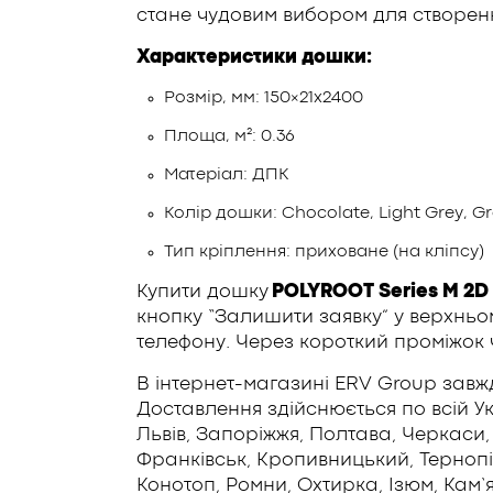
стане чудовим вибором для створенн
Характеристики дошки:
Розмір, мм: 150×21х2400
Площа, м²: 0.36
Матеріал: ДПК
Колір дошки: Chocolate, Light Grey, Gr
Тип кріплення: приховане (на кліпсу)
Купити дошку
POLYROOT Series M 2D
кнопку “Залишити заявку” у верхньом
телефону. Через короткий проміжок 
В інтернет-магазині ERV Group завжд
Доставлення здійснюється по всій Укр
Львів, Запоріжжя, Полтава, Черкаси, 
Франківськ, Кропивницький, Тернопіл
Конотоп, Ромни, Охтирка, Ізюм, Кам