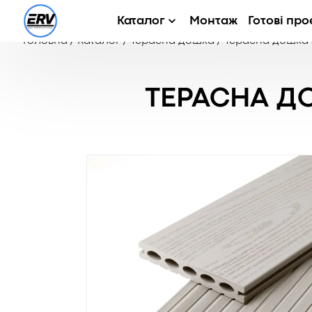
Каталог
Монтаж
Готові про
Головна
/
Каталог
/
Терасна дошка
/
Терасна дошка 
ТЕРАСНА ДО