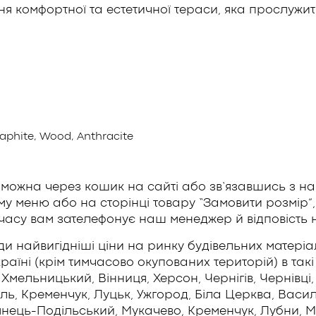
я комфортної та естетичної тераси, яка прослужить
aphite, Wood, Anthracite
можна через кошик на сайті або зв’язавшись з 
у меню або на сторінці товару “Замовити розмір”, 
часу вам зателефонує наш менеджер й відповість н
и найвигідніші ціни на ринку будівельних матеріа
аїні (крім тимчасово окупованих територій) в такі м
Хмельницький, Вінниця, Херсон, Чернігів, Чернівці,
ь, Кременчук, Луцьк, Ужгород, Біла Церква, Васильк
’янець-Подільський, Мукачево, Кременчук, Лубни, 