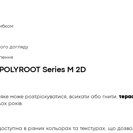
рибком
ного догляду
плення
POLYROOT Series M 2D
 яке може розтріскуватися, всихати або гнити,
тера
ох років.
оступна в різних кольорах та текстурах, що дозвол