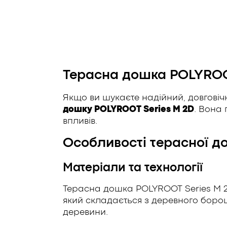
Терасна дошка POLYROOT
Якщо ви шукаєте надійний, довговіч
дошку POLYROOT Series M 2D
. Вона 
впливів.
Особливості терасної д
Матеріали та технології
Терасна дошка POLYROOT Series M 2
який складається з деревного борошн
деревини.