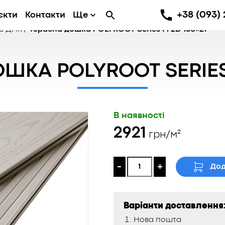
+38 (093) 
єкти
Контакти
Ще
з ДПК
/
Терасна дошка POLYROOT Series M 2D 150×21
ШКА POLYROOT SERIES 
В наявності
2921
грн/м²
-
+
Дод
Варіанти доставлення
Нова пошта