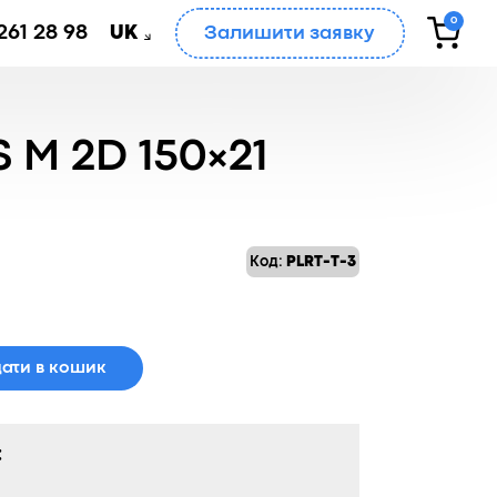
0
261 28 98
Залишити заявку
UK
M 2D 150×21
Код:
PLRT-T-3
ати в кошик
: