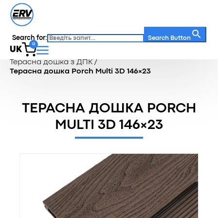
Search for:
Search Button
0
UK
Головна
/
Каталог
/
Терасна дошка
/
Терасна дошка з ДПК
/
Терасна дошка Porch Multi 3D 146×23
ТЕРАСНА ДОШКА PORCH
MULTI 3D 146×23