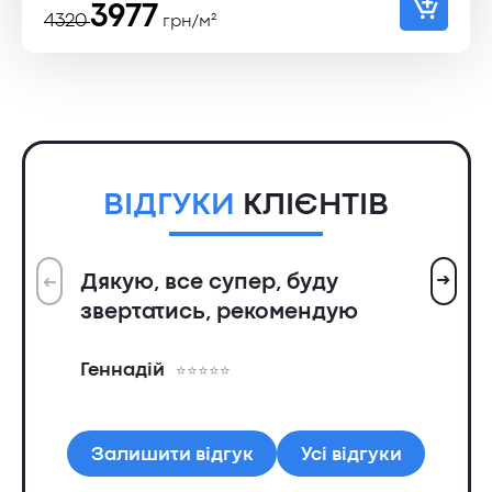
Оригінальна
Поточна
3977
4320
грн/м²
ціна:
ціна:
4320 ₴.
3977 ₴.
ВІДГУКИ
КЛІЄНТІВ
➜
Дякую, все супер, буду
➜
Вс
звертатись, рекомендую
ін
пр
Геннадій
та
Ол
Залишити відгук
Усі відгуки