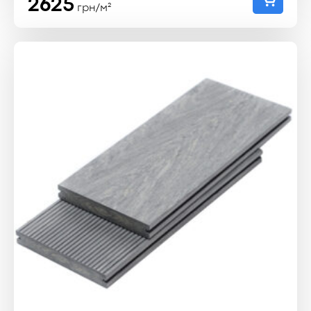
2625
грн/м²