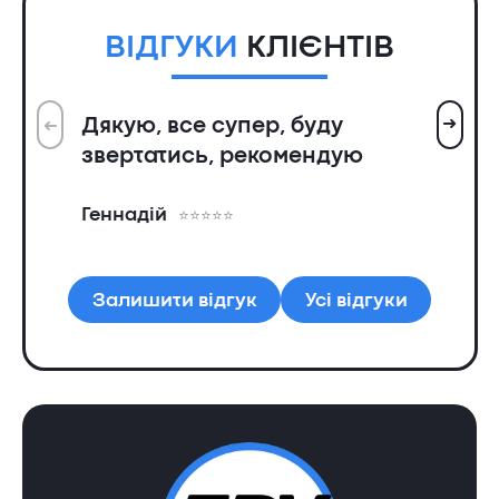
ВІДГУКИ
КЛІЄНТІВ
➜
Дякую, все супер, буду
➜
Вс
звертатись, рекомендую
ін
пр
Геннадій
та
Ол
Залишити відгук
Усі відгуки