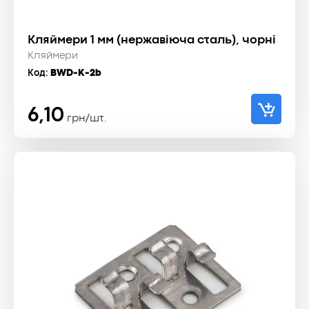
Кляймери 1 мм (нержавіюча сталь), чорні
Кляймери
Код:
BWD-K-2b
6,10
грн/шт.