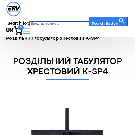
Search for:
Search Button
0
UK
Головна
/
Каталог
/
Регульовані опори
/
Роздільний табулятор хрестовий K-SP4
РОЗДІЛЬНИЙ ТАБУЛЯТОР
ХРЕСТОВИЙ K-SP4