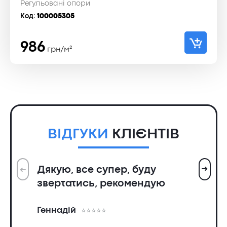
Регульовані опори
Код:
100005305
986
грн/м²
ВІДГУКИ
КЛІЄНТІВ
➜
Дякую, все супер, буду
➜
Вс
звертатись, рекомендую
ін
пр
Геннадій
та