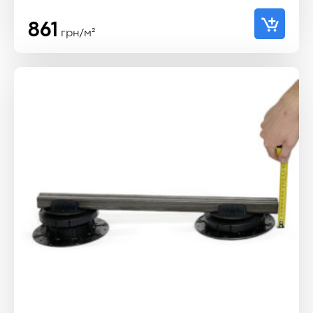
861
грн/м²