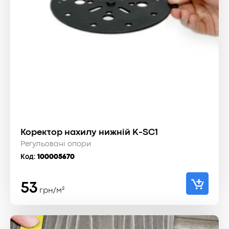
Коректор нахилу нижній K-SC1
Регульовані опори
Код:
100005670
53
грн/м²