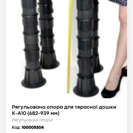
Регульована опора для терасної дошки
К-А10 (682-939 мм)
Регульовані опори
Код:
100005304