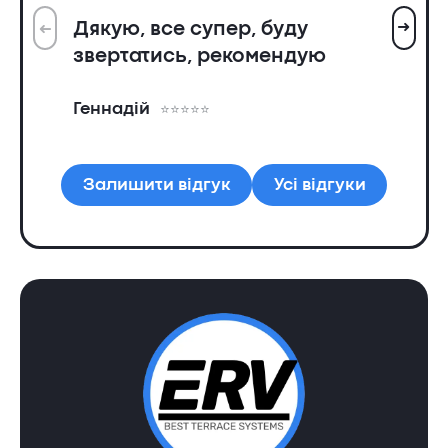
➜
Дякую, все супер, буду
➜
Вс
звертатись, рекомендую
ін
пр
Геннадій
та
Ол
Залишити відгук
Усі відгуки