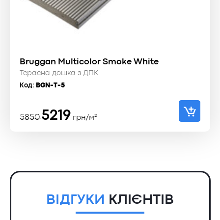
Bruggan Multicolor Smoke White
Терасна дошка з ДПК
Код:
BGN-T-5
Оригінальна
Поточна
5219
5850
грн/м²
ціна:
ціна:
5850 ₴.
5219 ₴.
ВІДГУКИ
КЛІЄНТІВ