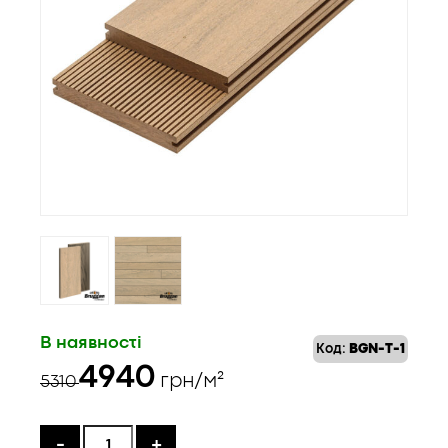
В наявності
Код:
BGN-T-1
Оригінальна
Поточна
4940
грн/м²
5310
ціна:
ціна:
5310 ₴.
4940 ₴.
-
+