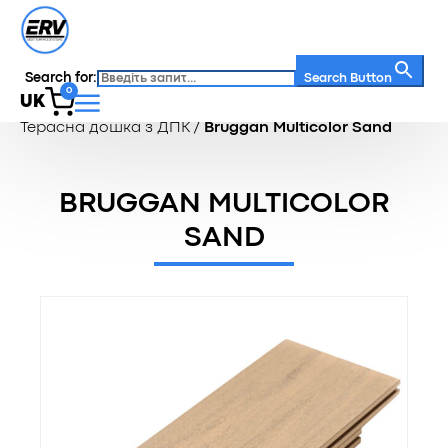
Search for:
Search Button
0
UK
Головна
/
Каталог
/
Терасна дошка
/
Терасна дошка з ДПК
/
Bruggan Multicolor Sand
BRUGGAN MULTICOLOR
SAND