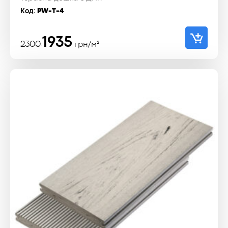
Код:
PW-T-4
Оригінальна
Поточна
1935
2300
грн/м²
ціна:
ціна:
2300 ₴.
1935 ₴.