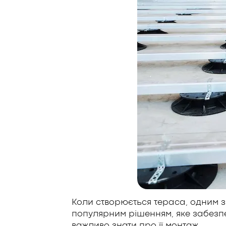
Коли створюється тераса, одним з 
популярним рішенням, яке забезпеч
важливо знати про її монтаж.