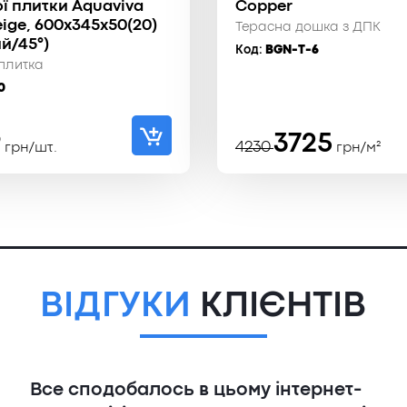
ї плитки Aquaviva
Copper
eige, 600x345x50(20)
Терасна дошка з ДПК
ий/45°)
Код:
BGN-T-6
плитка
0
Оригінальн
Поточна
9
3725
4230
грн/шт.
грн/м²
ціна:
ціна:
4230 ₴.
3725 ₴.
ВІДГУКИ
КЛІЄНТІВ
Все сподобалось в цьому інтернет-