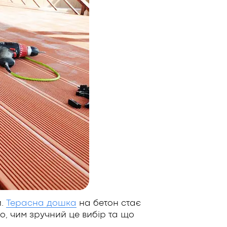
и.
Терасна дошка
на бетон стає
о, чим зручний це вибір та що