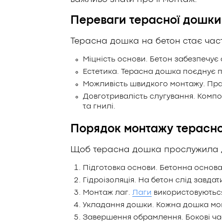
Переваги терасної дошки
Терасна дошка на бетон стає час
Міцність основи. Бетон забезпечує с
Естетика. Терасна дошка поєднує п
Можливість швидкого монтажу. Пра
Довготривалість слугування. Комп
та гнилі.
Порядок монтажу терасно
Щоб терасна дошка прослужила дов
Підготовка основи. Бетонна основа 
Гідроізоляція. На бетон слід завд
Монтаж лаг.
Лаги
використовуються
Укладання дошки. Кожна дошка монт
Завершення обрамлення. Бокові ча