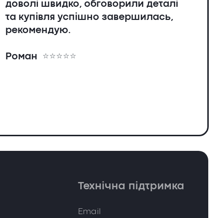
доволі швидко, обговорили деталі
та купівля успішно завершилась,
рекомендую.
я
Роман
Технічна підтримка
Email