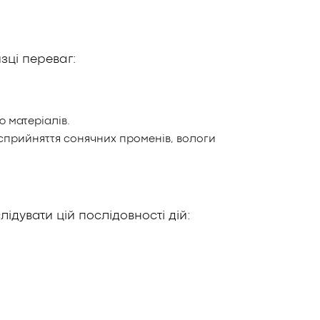
ці переваг:
 матеріалів.
сприйняття сонячних променів, вологи
дувати цій послідовності дій: