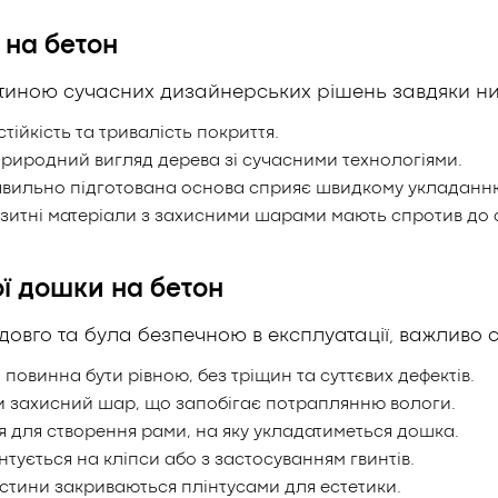
 на бетон
тиною сучасних дизайнерських рішень завдяки низ
тійкість та тривалість покриття.
риродний вигляд дерева зі сучасними технологіями.
вильно підготована основа сприяє швидкому укладанню
озитні матеріали з захисними шарами мають спротив до 
ї дошки на бетон
го та була безпечною в експлуатації, важливо слі
повинна бути рівною, без тріщин та суттєвих дефектів.
ати захисний шар, що запобігає потраплянню вологи.
 для створення рами, на яку укладатиметься дошка.
ується на кліпси або з застосуванням гвинтів.
стини закриваються плінтусами для естетики.