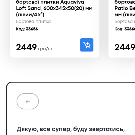
бортової плитки Aquaviva
бортово
Loft Sand, 600x345x50(20) мм
Patio B
(лівий/45°)
мм (лів
Бортова плитка
Бортова 
Код:
33656
Код:
3366
2449
244
грн/шт.
➜
Дякую, все супер, буду звертатись,