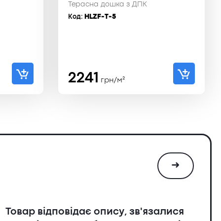
Терасна дошка з ДПК
Код:
HLZF-T-5
а
2241
грн/м²
➜
Товар відповідає опису, зв'язалися