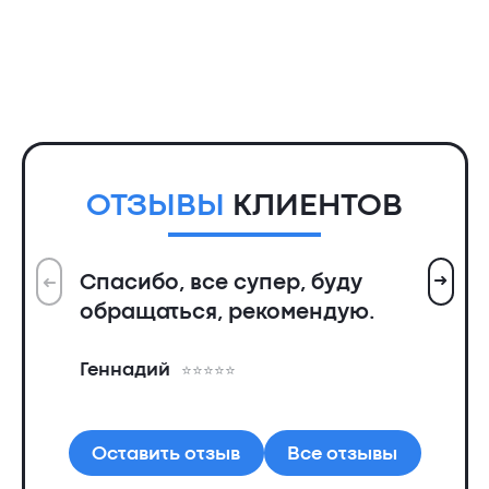
ОТЗЫВЫ
КЛИЕНТОВ
➜
Спасибо, все супер, буду
➜
Вс
обращаться, рекомендую.
ин
пр
Геннадий
де
Ал
Оставить отзыв
Все отзывы