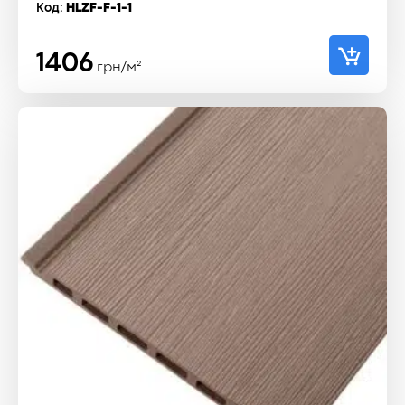
Код:
HLZF-F-1-1
1406
грн/м²