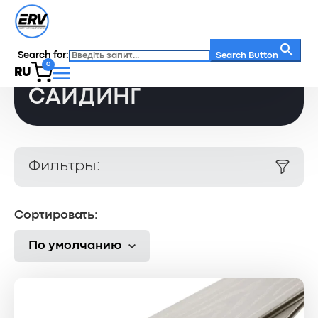
Search for:
Главная
/
Каталог
/
Сайдинг
Search Button
0
RU
САЙДИНГ
Фильтры:
Сортировать:
По умолчанию