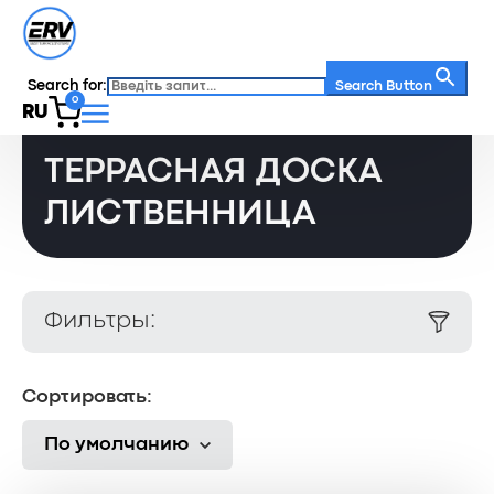
Search for:
Главная
/
Каталог
/
Search Button
0
Террасная доска лиственница
RU
ТЕРРАСНАЯ ДОСКА
ЛИСТВЕННИЦА
Фильтры:
Сортировать:
По умолчанию