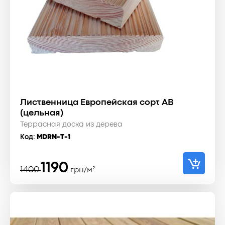
Лиственница Европейская сорт AВ
(цельная)
Террасная доска из дерева
Код:
MDRN-T-1
Первоначальная
Текущая
1190
1400
грн/м²
цена
цена:
составляла
1190 ₴.
1400 ₴.