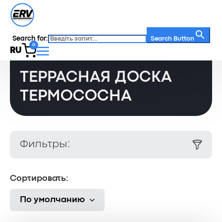
Search for:
Главная
/
Каталог
/
Search Button
0
Террасная доска термососна
RU
ТЕРРАСНАЯ ДОСКА
ТЕРМОСОСНА
Фильтры:
Сортировать:
По умолчанию