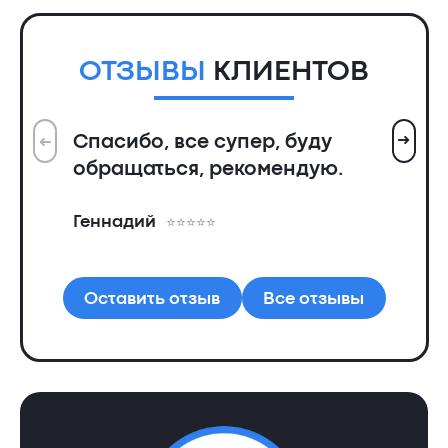
ОТЗЫВЫ
КЛИЕНТОВ
➜
Спасибо, все супер, буду
➜
Вс
обращаться, рекомендую.
ин
пр
Геннадий
де
Ал
Оставить отзыв
Все отзывы