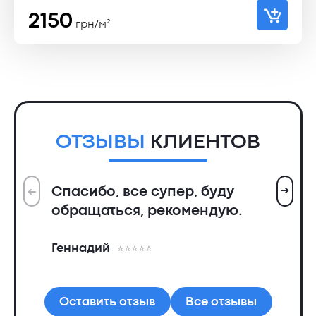
2150
грн/м²
ОТЗЫВЫ
КЛИЕНТОВ
➜
Спасибо, все супер, буду
➜
Вс
обращаться, рекомендую.
ин
пр
Геннадий
де
Ал
Оставить отзыв
Все отзывы