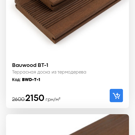
Bauwood BT-1
Террасная доска из термодерева
Код:
BWD-T-1
Первоначальная
Текущая
2150
2600
грн/м²
цена
цена:
составляла
2150 ₴.
2600 ₴.