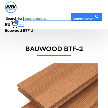
Search for:
Search Button
0
RU
Главная
/
Каталог
/
Напольная доска
/
Bauwood BTF-2
BAUWOOD BTF-2