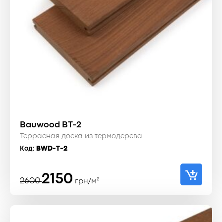
Bauwood BT-2
Террасная доска из термодерева
Код:
BWD-T-2
Первоначальная
Текущая
2150
2600
грн/м²
цена
цена:
составляла
2150 ₴.
2600 ₴.