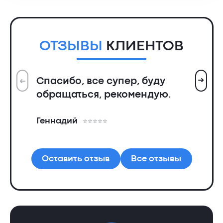
ОТЗЫВЫ
КЛИЕНТОВ
➜
Спасибо, все супер, буду
➜
Вс
обращаться, рекомендую.
ин
пр
Геннадий
де
Ал
Оставить отзыв
Все отзывы