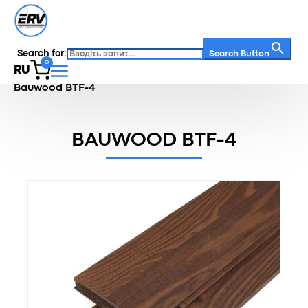
Search for:
Search Button
0
RU
Главная
/
Каталог
/
Напольная доска
/
Bauwood BTF-4
BAUWOOD BTF-4