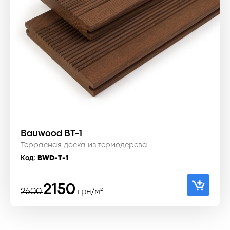
Bauwood BT-1
Террасная доска из термодерева
Код:
BWD-T-1
Первоначальная
Текущая
2150
2600
грн/м²
цена
цена:
составляла
2150 ₴.
2600 ₴.