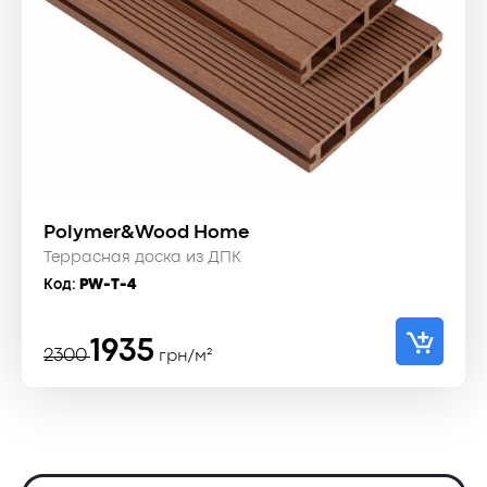
Polymer&Wood Home
Террасная доска из ДПК
Код:
PW-T-4
Первоначальная
Текущая
1935
2300
грн/м²
цена
цена:
составляла
1935 ₴.
2300 ₴.