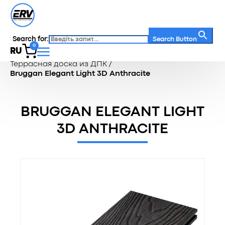
Search for:
Search Button
0
RU
Главная
/
Каталог
/
Террасная доска
/
Террасная доска из ДПК
/
Bruggan Elegant Light 3D Anthracite
BRUGGAN ELEGANT LIGHT
3D ANTHRACITE