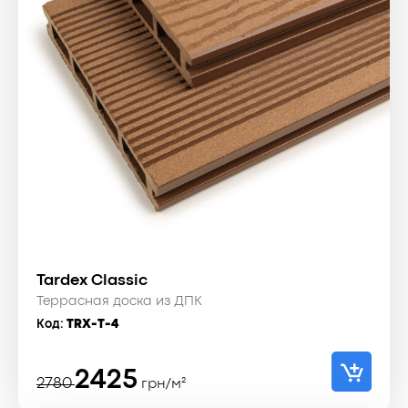
Tardex Classic
Террасная доска из ДПК
Код:
TRX-T-4
Первоначальная
Текущая
2425
2780
грн/м²
цена
цена: