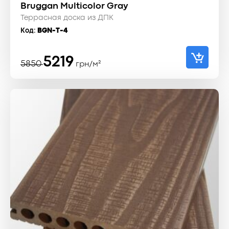
Bruggan Multicolor Gray
Террасная доска из ДПК
Код:
BGN-T-4
Первоначальная
Текущая
5219
5850
грн/м²
цена
цена:
составляла
5219 ₴.
5850 ₴.