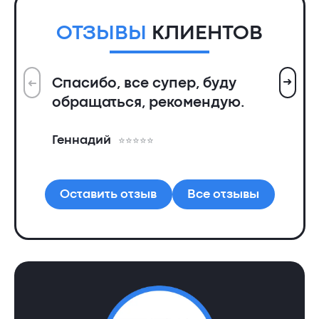
ОТЗЫВЫ
КЛИЕНТОВ
➜
Спасибо, все супер, буду
➜
Вс
обращаться, рекомендую.
ин
пр
Геннадий
де
Ал
Оставить отзыв
Все отзывы