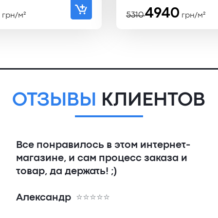
Первоначал
Текущая
3
4940
5310
грн/м²
грн/м²
цена
цена:
составляла
4940 ₴.
5310 ₴.
ОТЗЫВЫ
КЛИЕНТОВ
Все понравилось в этом интернет-
магазине, и сам процесс заказа и
товар, да держать! ;)
Александр