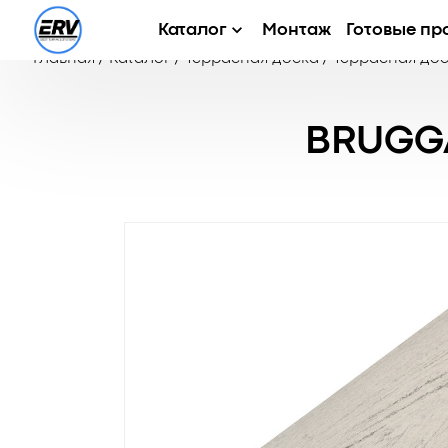
Каталог
Монтаж
Готовые пр
Главная
/
Каталог
/
Террасная доска
/
Террасная дос
BRUGG