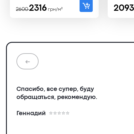
Первоначальная
Текущая
2316
209
2600
грн/м²
цена
цена:
составляла
2316 ₴.
2600 ₴.
➜
Спасибо, все супер, буду
обращаться, рекомендую.
Геннадий