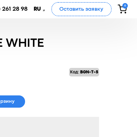
0
 261 28 98
Оставить заявку
RU
 WHITE
Код:
BGN-T-5
ная
орзину