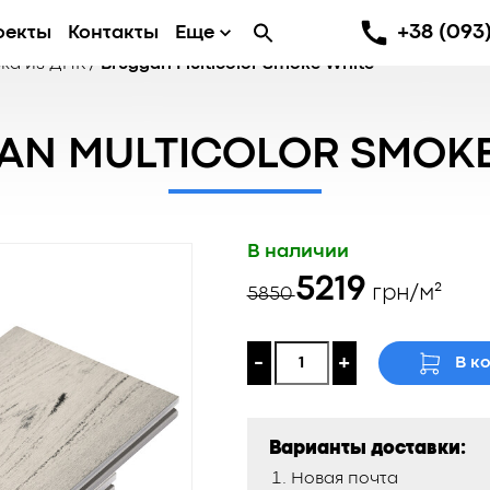
+38 (093)
оекты
Контакты
Еще
ка из ДПК
/
Bruggan Multicolor Smoke White
AN MULTICOLOR SMOKE
В наличии
Первоначаль
Текущая
5219
грн/м²
5850
цена
цена:
составляла
5219 ₴.
-
+
В к
5850 ₴.
Варианты доставки:
Новая почта