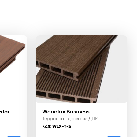
edar
Woodlux Business
Террасная доска из ДПК
Код:
WLX-T-3