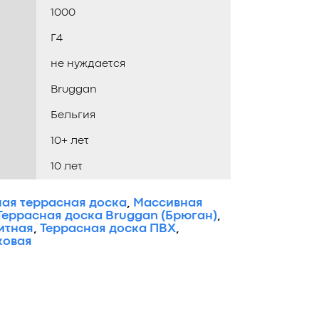
1000
Г4
не нуждается
Bruggan
Бельгия
10+ лет
10 лет
ая террасная доска
,
Массивная
Террасная доска Bruggan (Брюган)
,
итная
,
Террасная доска ПВХ
,
ковая