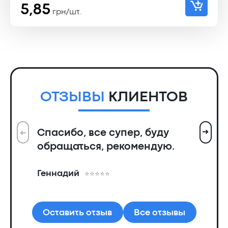
5,85
грн/шт.
ОТЗЫВЫ
КЛИЕНТОВ
➜
Спасибо, все супер, буду
➜
Вс
обращаться, рекомендую.
ин
пр
Геннадий
де
Ал
Оставить отзыв
Все отзывы